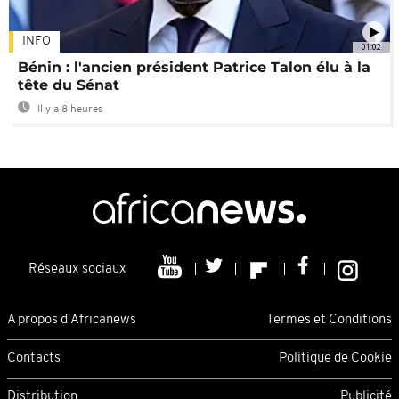
INFO
01:02
Bénin : l'ancien président Patrice Talon élu à la
tête du Sénat
Il y a 8 heures
Réseaux sociaux
A propos d'Africanews
Termes et Conditions
Contacts
Politique de Cookie
Distribution
Publicité