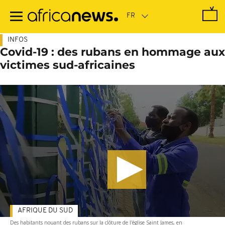
Passer
au
contenu
principal
INFOS
Covid-19 : des rubans en hommage aux
victimes sud-africaines
AFRIQUE DU SUD
Des habitants nouant des rubans sur la clôture de l'église Saint James, en