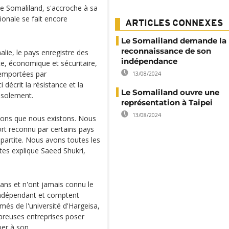
e Somaliland, s'accroche à sa
onale se fait encore
ARTICLES CONNEXES
Le Somaliland demande la
reconnaissance de son
alie, le pays enregistre des
indépendance
e, économique et sécuritaire,
 remportées par
13/08/2024
 décrit la résistance et la
Le Somaliland ouvre une
l'isolement.
représentation à Taipei
13/08/2024
vons que nous existons. Nous
rt reconnu par certains pays
ipartite. Nous avons toutes les
tes explique Saeed Shukri,
ans et n'ont jamais connu le
indépendant et comptent
més de l'université d'Hargeisa,
breuses entreprises poser
iper à son