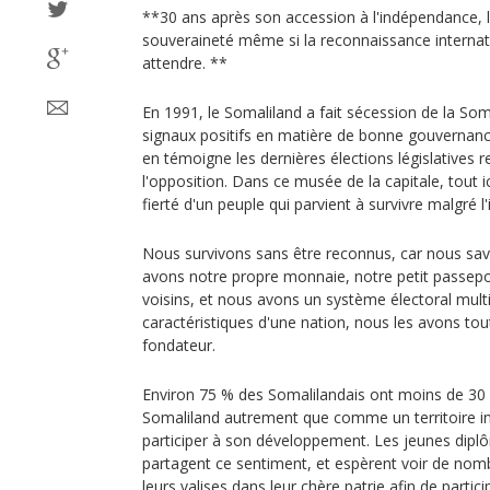
**30 ans après son accession à l'indépendance, l
souveraineté même si la reconnaissance internati
attendre. **
En 1991, le Somaliland a fait sécession de la Som
signaux positifs en matière de bonne gouvernanc
en témoigne les dernières élections législatives
l'opposition. Dans ce musée de la capitale, tout ici
fierté d'un peuple qui parvient à survivre malgré 
Nous survivons sans être reconnus, car nous sa
avons notre propre monnaie, notre petit passepo
voisins, et nous avons un système électoral mult
caractéristiques d'une nation, nous les avons tou
fondateur.
Environ 75 % des Somalilandais ont moins de 30 
Somaliland autrement que comme un territoire 
participer à son développement. Les jeunes diplô
partagent ce sentiment, et espèrent voir de nom
leurs valises dans leur chère patrie afin de partic