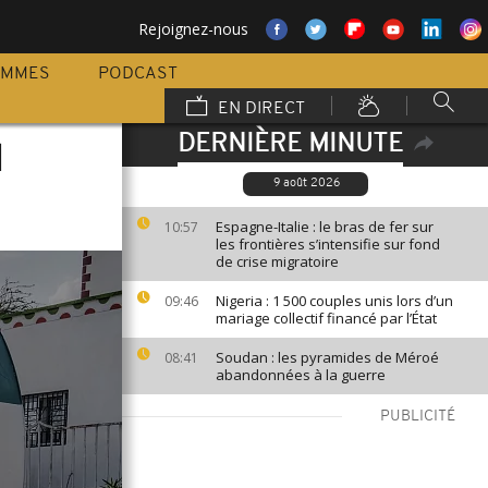
Rejoignez-nous
AMMES
PODCAST
EN DIRECT
DERNIÈRE MINUTE
d
9 août 2026
Espagne-Italie : le bras de fer sur
10:57
les frontières s’intensifie sur fond
de crise migratoire
Nigeria : 1 500 couples unis lors d’un
09:46
mariage collectif financé par l’État
Soudan : les pyramides de Méroé
08:41
abandonnées à la guerre
PUBLICITÉ