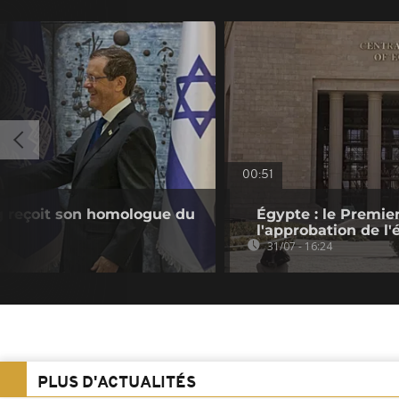
00:51
og reçoit son homologue du
Égypte : le Premier
l'approbation de l'
31/07 - 16:24
PLUS D'ACTUALITÉS