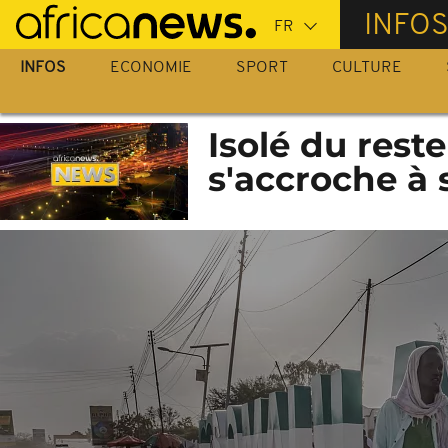
Passer
INFO
au
contenu
INFOS
ECONOMIE
SPORT
CULTURE
principal
Isolé du rest
s'accroche à 