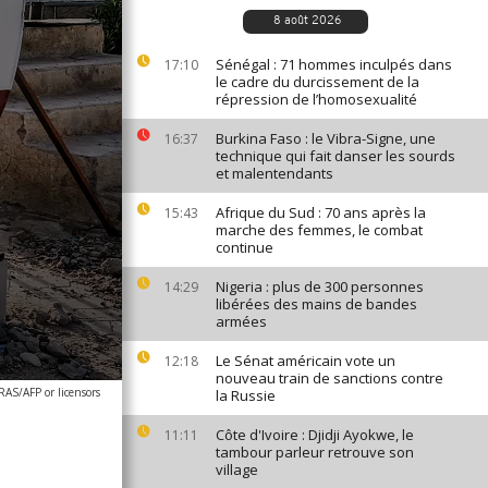
8 août 2026
Sénégal : 71 hommes inculpés dans
17:10
le cadre du durcissement de la
répression de l’homosexualité
Burkina Faso : le Vibra-Signe, une
16:37
technique qui fait danser les sourds
et malentendants
Afrique du Sud : 70 ans après la
15:43
marche des femmes, le combat
continue
Nigeria : plus de 300 personnes
14:29
libérées des mains de bandes
armées
Le Sénat américain vote un
12:18
nouveau train de sanctions contre
/AFP or licensors
la Russie
Côte d'Ivoire : Djidji Ayokwe, le
11:11
tambour parleur retrouve son
village