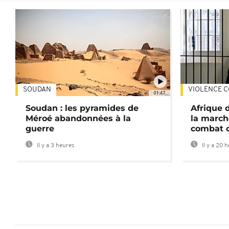
SOUDAN
VIOLENCE C
01:47
Soudan : les pyramides de
Afrique 
Méroé abandonnées à la
la march
guerre
combat 
Il y a 3 heures
Il y a 20 