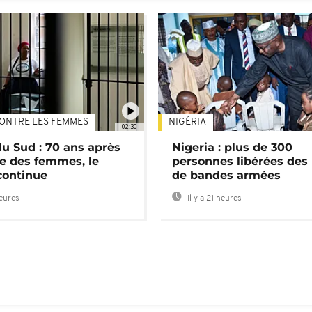
ONTRE LES FEMMES
NIGÉRIA
02:30
du Sud : 70 ans après
Nigeria : plus de 300
e des femmes, le
personnes libérées des
continue
de bandes armées
heures
Il y a 21 heures