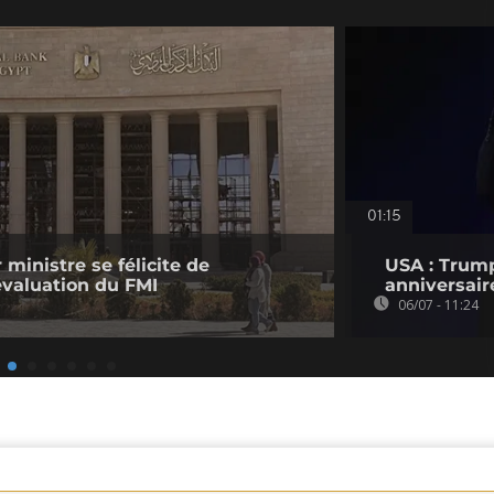
01:15
 ministre se félicite de
USA : Trum
évaluation du FMI
anniversair
06/07 - 11:24