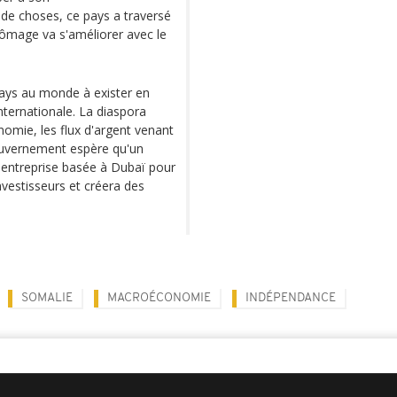
e choses, ce pays a traversé
ômage va s'améliorer avec le
 pays au monde à exister en
ternationale. La diaspora
nomie, les flux d'argent venant
gouvernement espère qu'un
e entreprise basée à Dubaï pour
nvestisseurs et créera des
SOMALIE
MACROÉCONOMIE
INDÉPENDANCE