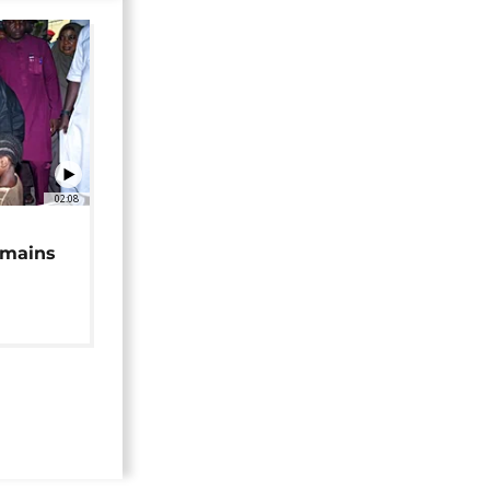
02:08
 mains