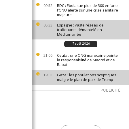
RDC : Ebola tue plus de 300 enfants,
09:52
l'ONU alerte sur une crise sanitaire
majeure
Espagne : vaste réseau de
08:33
trafiquants démantelé en
Méditerranée
7 août 2026
Ceuta : une ONG marocaine pointe
21:06
la responsabilité de Madrid et de
Rabat
Gaza : les populations sceptiques
19:03
malgré le plan de paix de Trump
PUBLICITÉ