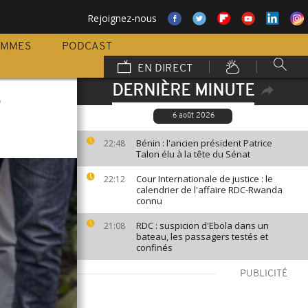
Rejoignez-nous
AMMES
PODCAST
EN DIRECT
DERNIÈRE MINUTE
e
6 août 2026
Bénin : l'ancien président Patrice
22:48
Talon élu à la tête du Sénat
Cour Internationale de justice : le
22:12
calendrier de l'affaire RDC-Rwanda
connu
RDC : suspicion d'Ebola dans un
21:08
bateau, les passagers testés et
confinés
PUBLICITÉ