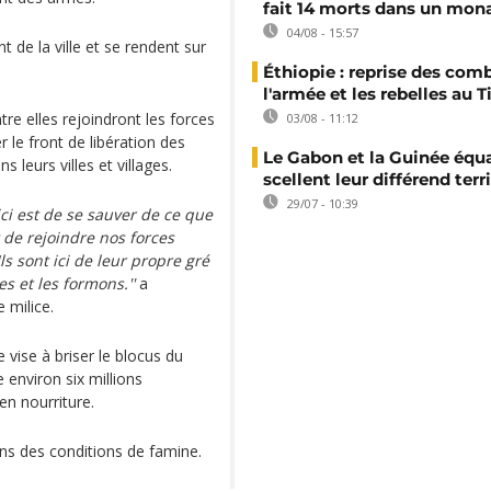
fait 14 morts dans un mon
04/08 - 15:57
t de la ville et se rendent sur
Éthiopie : reprise des com
l'armée et les rebelles au T
re elles rejoindront les forces
03/08 - 11:12
 le front de libération des
Le Gabon et la Guinée équa
 leurs villes et villages.
scellent leur différend terri
29/07 - 10:39
ici est de se sauver de ce que
de rejoindre nos forces
ls sont ici de leur propre gré
s et les formons.''
a
 milice.
 vise à briser le blocus du
 environ six millions
en nourriture.
ns des conditions de famine.