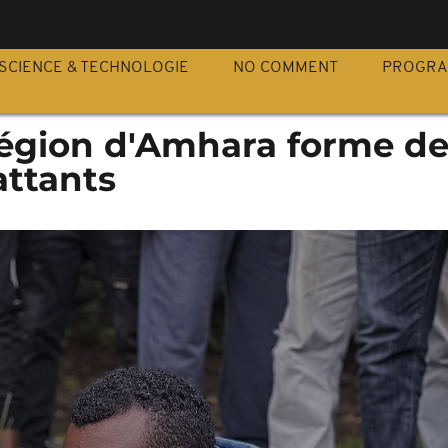
S
SCIENCE & TECHNOLOGIE
NO COMMENT
PROGR
 région d'Amhara forme d
ttants