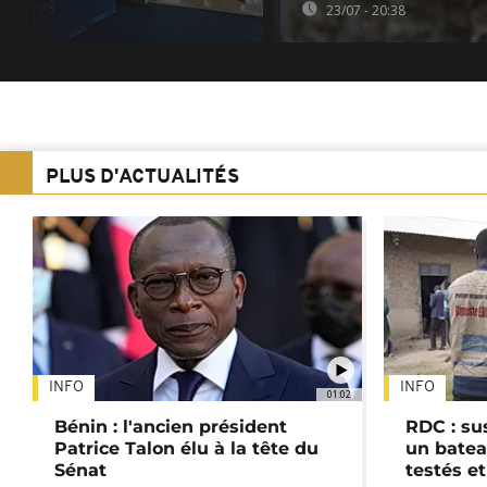
23/07 - 20:38
PLUS D'ACTUALITÉS
INFO
INFO
01:02
Bénin : l'ancien président
RDC : su
Patrice Talon élu à la tête du
un batea
Sénat
testés et