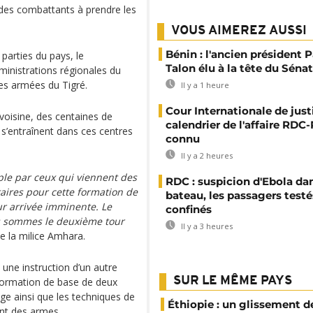
 des combattants à prendre les
VOUS AIMEREZ AUSSI
Bénin : l'ancien président P
 parties du pays, le
Talon élu à la tête du Sénat
ministrations régionales du
ces armées du Tigré.
Il y a 1 heure
Cour Internationale de justi
voisine, des centaines de
calendrier de l'affaire RD
 s’entraînent dans ces centres
connu
Il y a 2 heures
uple par ceux qui viennent des
RDC : suspicion d'Ebola da
taires pour cette formation de
bateau, les passagers testé
ur arrivée imminente. Le
confinés
s sommes le deuxième tour
Il y a 3 heures
e la milice Amhara.
une instruction d’un autre
SUR LE MÊME PAYS
 formation de base de deux
ge ainsi que les techniques de
Éthiopie : un glissement de
ent des armes.