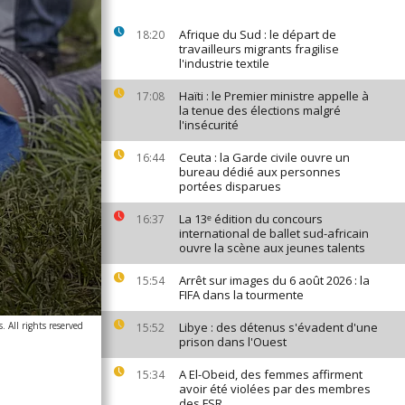
Afrique du Sud : le départ de
18:20
travailleurs migrants fragilise
l'industrie textile
Haïti : le Premier ministre appelle à
17:08
la tenue des élections malgré
l'insécurité
Ceuta : la Garde civile ouvre un
16:44
bureau dédié aux personnes
portées disparues
La 13ᵉ édition du concours
16:37
international de ballet sud-africain
ouvre la scène aux jeunes talents
Arrêt sur images du 6 août 2026 : la
15:54
FIFA dans la tourmente
 All rights reserved
Libye : des détenus s'évadent d'une
15:52
prison dans l'Ouest
A El-Obeid, des femmes affirment
15:34
avoir été violées par des membres
des FSR