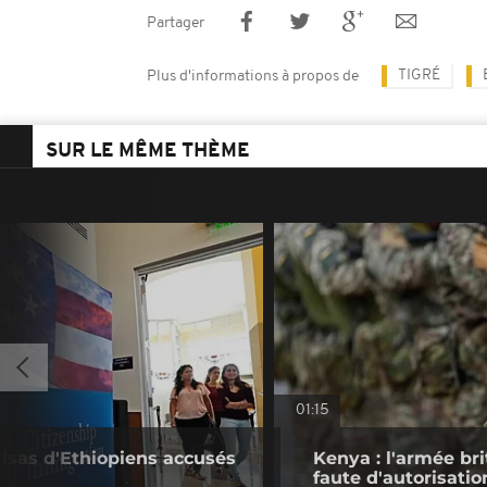
Partager
TIGRÉ
Plus d'informations à propos de
SUR LE MÊME THÈME
01:15
visas d'Ethiopiens accusés
Kenya : l'armée br
faute d'autorisatio