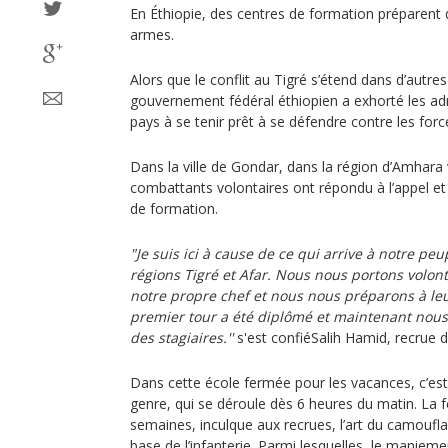
En Éthiopie, des centres de formation préparent
armes.
Alors que le conflit au Tigré s’étend dans d’autres
gouvernement fédéral éthiopien a exhorté les ad
pays à se tenir prêt à se défendre contre les for
Dans la ville de Gondar, dans la région d’Amhara 
combattants volontaires ont répondu à l’appel et
de formation.
"Je suis ici à cause de ce qui arrive à notre pe
régions Tigré et Afar. Nous nous portons volon
notre propre chef et nous nous préparons à le
premier tour a été diplômé et maintenant nou
des stagiaires.''
s'est confiéSalih Hamid, recrue d
Dans cette école fermée pour les vacances, c’est 
genre, qui se déroule dès 6 heures du matin. La
semaines, inculque aux recrues, l’art du camoufla
base de l’infanterie. Parmi lesquelles, le maniem