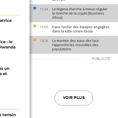
Le Nigeria cherche à mieux réguler
15:04
le marché de la crypto [Business
Africa]
atrice
Dans l'enfer des équipes engagées
15:00
dans la lutte contre Ebola
La montée des eaux des lacs
14:26
ce : le
rapproche les crocodiles des
C-Rwanda
populations
PUBLICITÉ
ns un
s et
VOIR PLUS
 terrain