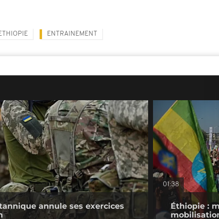
ETHIOPIE
ENTRAINEMENT
01:38
itannique annule ses exercices
Éthiopie : 
n
mobilisatio