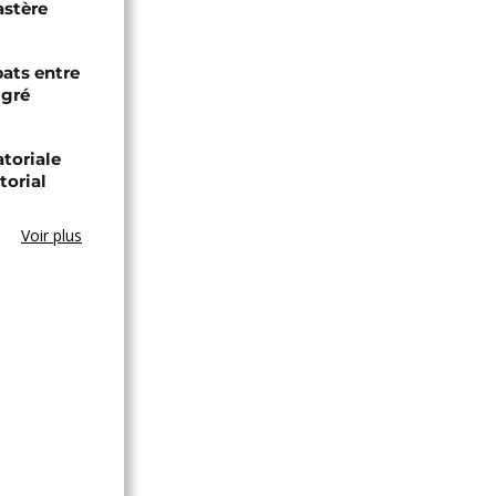
astère
bats entre
igré
toriale
torial
Voir plus