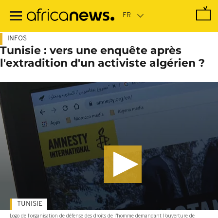
Passer
au
contenu
principal
INFOS
Tunisie : vers une enquête après
l'extradition d'un activiste algérien ?
TUNISIE
Logo de l'organisation de défense des droits de l'homme demandant l'ouverture de