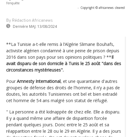
l’enquête
-
Copyright © africanews
cleared
By Rédaction Africanews
Dernière MAJ:
13/08/2024
**La Tunisie a-t-elle remis à l’Algérie Slimane Bouhafs,
activiste algérien condamné à une peine de prison depuis
2016 dans son pays pour ses opinions politiques ? **
Il
avait disparu de son domicile à Tunis le 25 août "dans des
circonstances mystérieuses".
Pour
Amnesty International
, et une quarantaine d'autres
groupes de défense des droits de l'homme, il n’y a pas de
doutes, les autorités Tunisiennes ont bel et bien extradé
cet homme de 54 ans malgré son statut de réfugié.
" La personne a été kidnappée de chez elle. Elle a disparu.
Il y a quand même une affaire de disparition forcée
pendant quelques jours. Donc entre le 25 août et sa
réapparition entre le 28 ou le 29 en Algérie. Il y a des jours