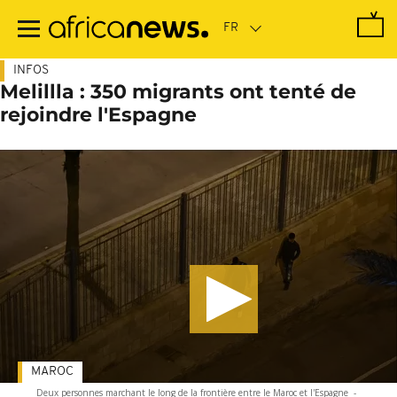
Passer
au
contenu
principal
INFOS
Melillla : 350 migrants ont tenté de
rejoindre l'Espagne
MAROC
Deux personnes marchant le long de la frontière entre le Maroc et l'Espagne
-