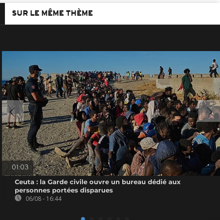
SUR LE MÊME THÈME
01:03
Ceuta : la Garde civile ouvre un bureau dédié aux
personnes portées disparues
06/08 - 16:44