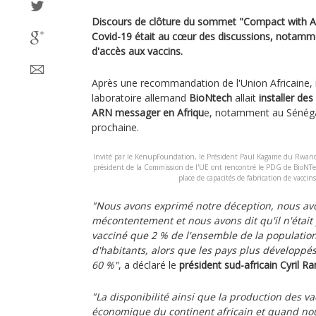
Discours de clôture du sommet "Compact with Af
Covid-19 était au cœur des discussions, notamme
d'accès aux vaccins.
Après une recommandation de l'Union Africaine, i
laboratoire allemand
BioNtech
allait
installer de
ARN messager en Afriqu
e, notamment au Sénéga
prochaine.
Invité par le KenupFoundation, le Président Paul Kagame du Rwanda
président de la Commission de l'UE ont rencontré le PDG de BioNTe
place de capacités de fabrication de vaccins
"Nous avons exprimé notre déception, nous av
mécontentement et nous avons dit qu'il n'était p
vacciné que 2 % de l'ensemble de la population 
d'habitants, alors que les pays plus développé
60 %"
, a déclaré le
président sud-africain Cyril 
"La disponibilité ainsi que la production des va
économique du continent africain et quand no