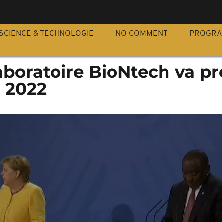
S
SCIENCE & TECHNOLOGIE
NO COMMENT
PROGR
 laboratoire BioNtech va p
n 2022