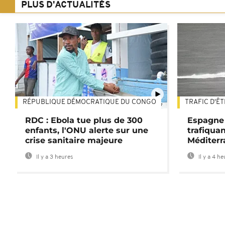
PLUS D'ACTUALITÉS
RÉPUBLIQUE DÉMOCRATIQUE DU CONGO
TRAFIC D'Ê
01:47
RDC : Ebola tue plus de 300
Espagne 
enfants, l'ONU alerte sur une
trafiqua
crise sanitaire majeure
Méditerr
Il y a 3 heures
Il y a 4 h