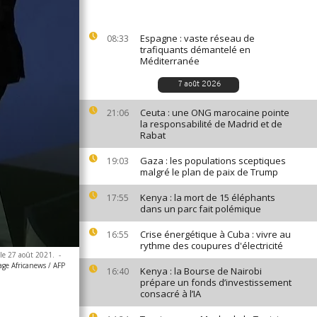
Espagne : vaste réseau de
08:33
trafiquants démantelé en
Méditerranée
7 août 2026
Ceuta : une ONG marocaine pointe
21:06
la responsabilité de Madrid et de
Rabat
Gaza : les populations sceptiques
19:03
malgré le plan de paix de Trump
Kenya : la mort de 15 éléphants
17:55
dans un parc fait polémique
Crise énergétique à Cuba : vivre au
16:55
rythme des coupures d'électricité
 le 27 août 2021.
-
age Africanews / AFP
Kenya : la Bourse de Nairobi
16:40
prépare un fonds d’investissement
consacré à l’IA