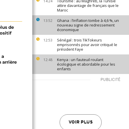
Tourisme : au Maghreb, la Tunisie
14:24
attire davantage de français que le
Maroc
Ghana : l’inflation tombe à 4,6 %, un
13:52
nouveau signe de redressement
plus de
économique
ositif
Sénégal : trois TikTokeurs
12:53
emprisonnés pour avoir critiqué le
président Faye
 a
Kenya : un fauteuil roulant
12:48
 arrière
écologique et abordable pour les
enfants
PUBLICITÉ
VOIR PLUS