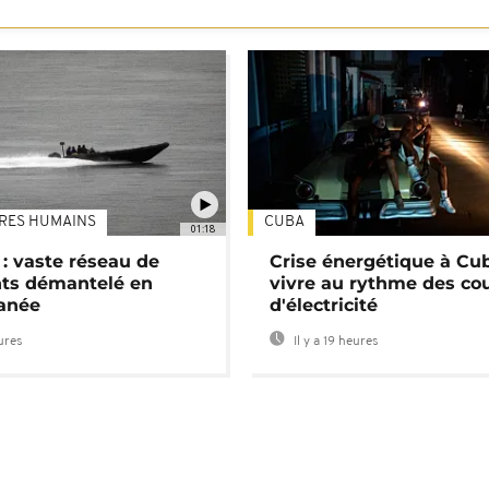
TRES HUMAINS
CUBA
01:18
: vaste réseau de
Crise énergétique à Cub
nts démantelé en
vivre au rythme des co
anée
d'électricité
eures
Il y a 19 heures