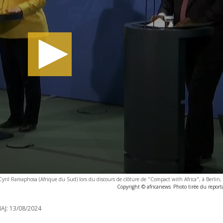
Cyril Ramaphosa (Afrique du Sud) lors du discours de clôture de "Compact with Africa", à Berlin,
Copyright © africanews
Photo tirée du report
AJ:
13/08/2024