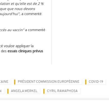
ation et qu'elle est de 2 %
tique que nous devons
aujourd'hui"
, a commenté
ccès au vaccin"
a commenté
cé vouloir appliquer la
c des
essais cliniques prévus
CAINE
PRÉSIDENT COMMISSION EUROPÉENNE
COVID-19
N
ANGELA MERKEL
CYRIL RAMAPHOSA