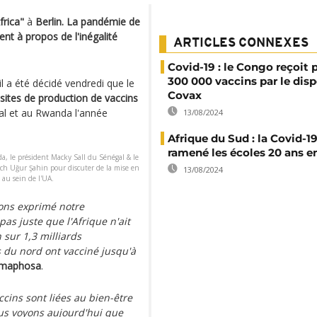
rica"
à
Berlin. La pandémie de
nt à propos de l'inégalité
ARTICLES CONNEXES
Covid-19 : le Congo reçoit 
300 000 vaccins par le disp
l a été décidé vendredi que le
Covax
s sites de production de vaccins
l et au Rwanda l'année
13/08/2024
Afrique du Sud : la Covid-19
ramené les écoles 20 ans en
, le président Macky Sall du Sénégal & le
ch Uğur Şahin pour discuter de la mise en
13/08/2024
 au sein de l'UA.
ons exprimé notre
as juste que l'Afrique n'ait
sur 1,3 milliards
s du nord ont vacciné jusqu'à
Ramaphosa
.
ccins sont liées au bien-être
us voyons aujourd'hui que