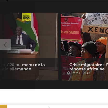
01:43
e et G20 au menu de la
Crise migratoire : 
omatie allemande
réponse africaine
05/08 - 18:38