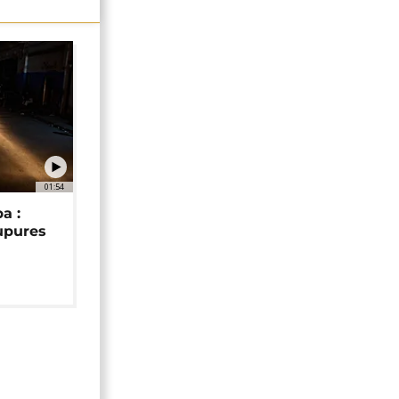
01:54
a :
upures