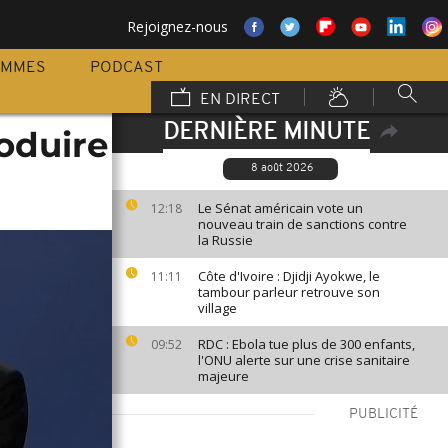
Rejoignez-nous
AMMES
PODCAST
EN DIRECT
DERNIÈRE MINUTE
roduire
8 août 2026
Le Sénat américain vote un
12:18
nouveau train de sanctions contre
la Russie
Côte d'Ivoire : Djidji Ayokwe, le
11:11
tambour parleur retrouve son
village
RDC : Ebola tue plus de 300 enfants,
09:52
l'ONU alerte sur une crise sanitaire
majeure
PUBLICITÉ