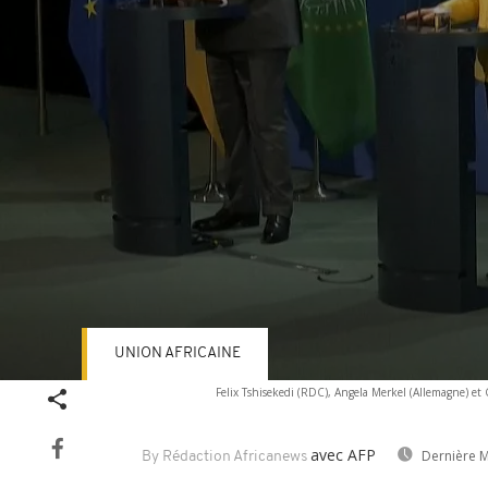
UNION AFRICAINE
Volume
Felix Tshisekedi (RDC), Angela Merkel (Allemagne) et 
90%
avec AFP
Dernière M
By Rédaction Africanews