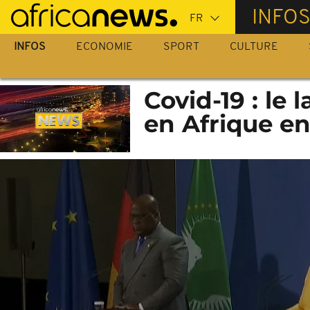
Passer
INFO
au
contenu
INFOS
ECONOMIE
SPORT
CULTURE
principal
Covid-19 : le
en Afrique e