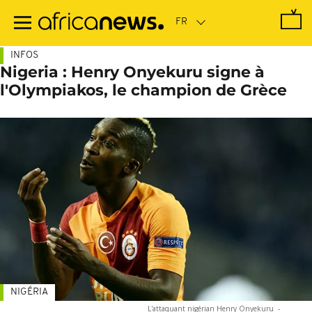
Passer
au
contenu
principal
INFOS
Nigeria : Henry Onyekuru signe à
l'Olympiakos, le champion de Grèce
NIGÉRIA
L'attaquant nigérian Henry Onyekuru
-