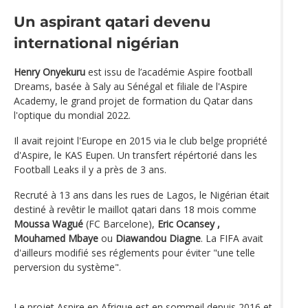
Un aspirant qatari devenu
international nigérian
Henry Onyekuru
est issu de l’académie Aspire football
Dreams, basée à Saly au Sénégal et filiale de l'Aspire
Academy, le grand projet de formation du Qatar dans
l'optique du mondial 2022.
Il avait rejoint l'Europe en 2015 via le club belge propriété
d'Aspire, le KAS Eupen. Un transfert répértorié dans les
Football Leaks il y a près de 3 ans.
Recruté à 13 ans dans les rues de Lagos, le Nigérian était
destiné à revêtir le maillot qatari dans 18 mois comme
Moussa Wagué
(FC Barcelone),
Eric Ocansey ,
Mouhamed Mbaye
ou
Diawandou Diagne
. La FIFA avait
d'ailleurs modifié ses réglements pour éviter "une telle
perversion du système".
Le projet Aspire en Afrique est en sommeil depuis 2016 et