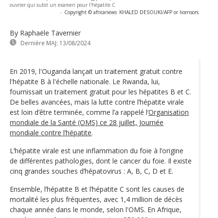
ouvrier qui subit un examen pour l'hépatite C
-
Copyright © africanews
KHALED DESOUKI/AFP or licensors
By Raphaële Tavernier
Dernière MAJ:
13/08/2024
En 2019, l'Ouganda lançait un traitement gratuit contre
l'hépatite B à l'échelle nationale. Le Rwanda, lui,
fournissait un traitement gratuit pour les hépatites B et C.
De belles avancées, mais la lutte contre l’hépatite virale
est loin d’être terminée, comme l’a rappelé l’
Organisation
mondiale de la Santé (OMS) ce 28 juillet, Journée
mondiale contre l’hépatite
.
L’hépatite virale est une inflammation du foie à l’origine
de différentes pathologies, dont le cancer du foie. Il existe
cinq grandes souches d’hépatovirus : A, B, C, D et E.
Ensemble, l’hépatite B et l’hépatite C sont les causes de
mortalité les plus fréquentes, avec 1,4 million de décès
chaque année dans le monde, selon l'OMS. En Afrique,