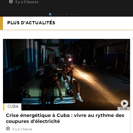
Il y a 5 heures
PLUS D'ACTUALITÉS
CUBA
01:54
Crise énergétique à Cuba : vivre au rythme des
coupures d'électricité
Il y a 1 heure