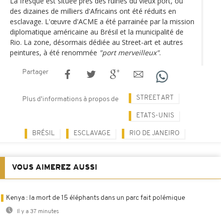
La fresque est située près des ruines du vieux port, où
des dizaines de milliers d'Africains ont été réduits en
esclavage. L'œuvre d'ACME a été parrainée par la mission
diplomatique américaine au Brésil et la municipalité de
Rio. La zone, désormais dédiée au Street-art et autres
peintures, à été renommée
"port merveilleux"
.
Partager
STREET ART
Plus d'informations à propos de
ETATS-UNIS
BRÉSIL
ESCLAVAGE
RIO DE JANEIRO
VOUS AIMEREZ AUSSI
Kenya : la mort de 15 éléphants dans un parc fait polémique
Il y a 37 minutes