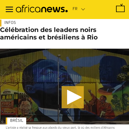
Passer
au
contenu
principal
INFOS
Célébration des leaders noirs
américains et brésiliens à Rio
BRÉSIL
L'artiste a réalisé sa fresque aux abords du vieux port, là où des milliers d'Africains