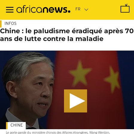
Passer
au
contenu
principal
INFOS
Chine : le paludisme éradiqué après 70
ans de lutte contre la maladie
CHINE
Le porte-parole du ministère chinois des Affaires étrangères, Wang Wenbin,