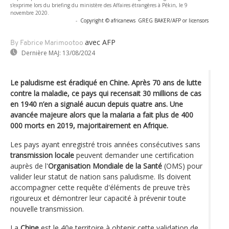
s'exprime lors du briefing du ministère des Affaires étrangères à Pékin, le 9
novembre 2020.
-
Copyright © africanews
GREG BAKER/AFP or licensors
avec AFP
By Fabrice Marimootoo
Dernière MAJ:
13/08/2024
Le paludisme est éradiqué en Chine. Après 70 ans de lutte
contre la maladie, ce pays qui recensait 30 millions de cas
en 1940 n’en a signalé aucun depuis quatre ans. Une
avancée majeure alors que la malaria a fait plus de 400
000 morts en 2019, majoritairement en Afrique.
Les pays ayant enregistré trois années consécutives sans
transmission locale
peuvent demander une certification
auprès de l'
Organisation Mondiale de la Santé
(OMS) pour
valider leur statut de nation sans paludisme. Ils doivent
accompagner cette requête d'éléments de preuve très
rigoureux et démontrer leur capacité à prévenir toute
nouvelle transmission.
La
Chine
est le 40e territoire à obtenir cette validation de