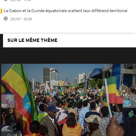
03/08 - 11:12
Le Gabon et la Guinée équatoriale scellent leur différend territorial
29/07 - 10:39
SUR LE MÊME THÈME
01:38