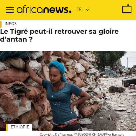
Passer
au
contenu
principal
INFOS
Le Tigré peut-il retrouver sa gloire
d’antan ?
ETHIOPIE
-
Copyright © africanews
YASUYOSHI CHIBA/AFP or licensors