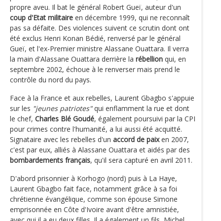
propre aveu. Il bat le général Robert Gueï, auteur d'un
coup d'Etat militaire
en décembre 1999, qui ne reconnaît
pas sa défaite. Des violences suivent ce scrutin dont ont
été exclus Henri Konan Bédié, renversé par le général
Gueï, et l'ex-Premier ministre Alassane Ouattara. Il verra
la main d'Alassane Ouattara derrière la
rébellion
qui, en
septembre 2002, échoue à le renverser mais prend le
contrôle du nord du pays.
Face à la France et aux rebelles, Laurent Gbagbo s'appuie
sur les
"jeunes patriotes"
qui enflamment la rue et dont
le chef,
Charles Blé Goudé
, également poursuivi par la CPI
pour crimes contre l'humanité, a lui aussi été acquitté.
Signataire avec les rebelles d'un
accord de paix
en 2007,
c'est par eux, alliés à Alassane Ouattara et aidés par des
bombardements français
, qu'il sera capturé en avril 2011.
D'abord prisonnier à Korhogo (nord) puis à La Haye,
Laurent Gbagbo fait face, notamment grâce à sa foi
chrétienne évangélique, comme son épouse Simone
emprisonnée en Côte d'Ivoire avant d'être amnistiée,
avec qui il a eu deux filles. Il a également un fils, Michel,