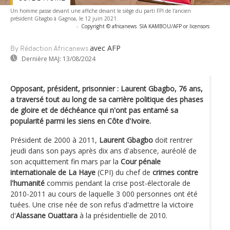
Un homme passe devant une affiche devant le siège du parti FPI de l'ancien
président Gbagbo à Gagnoa, le 12 juin 2021.
-
Copyright © africanews
SIA KAMBOU/AFP or licensors
avec AFP
By Rédaction Africanews
Dernière MAJ:
13/08/2024
Opposant, président, prisonnier : Laurent Gbagbo, 76 ans,
a traversé tout au long de sa carrière politique des phases
de gloire et de déchéance qui n'ont pas entamé sa
popularité parmi les siens en Côte d'Ivoire.
Président de 2000 à 2011,
Laurent Gbagbo
doit rentrer
jeudi dans son pays après dix ans d'absence, auréolé de
son acquittement fin mars par la
Cour pénale
internationale de La Haye
(CPI) du chef de
crimes contre
l'humanité
commis pendant la crise post-électorale de
2010-2011 au cours de laquelle 3 000 personnes ont été
tuées. Une crise née de son refus d'admettre la victoire
d'
Alassane Ouattara
à la présidentielle de 2010.