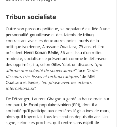
Tribun socialiste
Outre son parcours politique, sa popularité est liée à une
personnalité gouailleuse
et des
talents de tribun
,
contrastant avec les deux autres poids lourds de la
politique ivoirienne, Alassane Ouattara, 79 ans, et l'ex-
président
Henri Konan Bédié
, 86 ans. Issu d'un milieu
modeste, socialiste se présentant comme le défenseur
des opprimés, il a, selon Gilles Yabi, un discours
"qui
affirme une volonté de souveraineté"
face
"à des
discours très lisses et technocratiques"
de MM.
Ouattara et Bédié,
"en phase avec les acteurs
internationaux"
.
De l'étranger, Laurent Gbagbo a gardé la haute main sur
son parti, le
Front populaire ivoirien
(FPI), dont il a
souhaité qu'il participe aux dernières législatives de mars,
alors qu'il boycottait tous les scrutins depuis dix ans. Un
signe, selon ses proches, qu'il rentre sans
esprit de