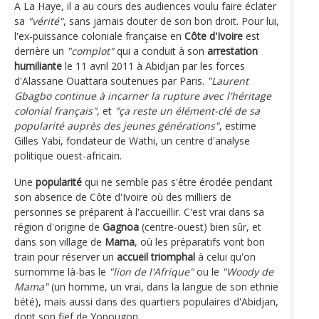
A La Haye, il a au cours des audiences voulu faire éclater
sa
"vérité"
, sans jamais douter de son bon droit. Pour lui,
l'ex-puissance coloniale française en
Côte d'Ivoire
est
derrière un
"complot"
qui a conduit à son
arrestation
humiliante
le 11 avril 2011 à Abidjan par les forces
d'Alassane Ouattara soutenues par Paris.
"Laurent
Gbagbo continue à incarner la rupture avec l'héritage
colonial français"
, et
"ça reste un élément-clé de sa
popularité auprès des jeunes générations"
, estime
Gilles Yabi, fondateur de Wathi, un centre d'analyse
politique ouest-africain.
Une
popularité
qui ne semble pas s'être érodée pendant
son absence de Côte d'Ivoire où des milliers de
personnes se préparent à l'accueillir. C'est vrai dans sa
région d'origine de
Gagnoa
(centre-ouest) bien sûr, et
dans son village de
Mama
, où les préparatifs vont bon
train pour réserver un
accueil triomphal
à celui qu'on
surnomme là-bas le
"lion de l'Afrique"
ou le
"Woody de
Mama"
(un homme, un vrai, dans la langue de son ethnie
bété), mais aussi dans des quartiers populaires d'Abidjan,
dont son fief de Yopougon.