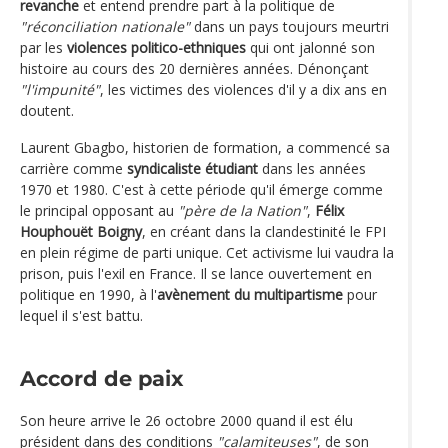
revanche
et entend prendre part à la politique de
"réconciliation nationale"
dans un pays toujours meurtri
par les
violences politico-ethniques
qui ont jalonné son
histoire au cours des 20 dernières années. Dénonçant
"l'impunité"
, les victimes des violences d'il y a dix ans en
doutent.
Laurent Gbagbo, historien de formation, a commencé sa
carrière comme
syndicaliste étudiant
dans les années
1970 et 1980. C'est à cette période qu'il émerge comme
le principal opposant au
"père de la Nation"
,
Félix
Houphouët Boigny
, en créant dans la clandestinité le FPI
en plein régime de parti unique. Cet activisme lui vaudra la
prison, puis l'exil en France. Il se lance ouvertement en
politique en 1990, à l'
avènement du multipartisme
pour
lequel il s'est battu.
Accord de paix
Son heure arrive le 26 octobre 2000 quand il est élu
président dans des conditions
"calamiteuses"
, de son