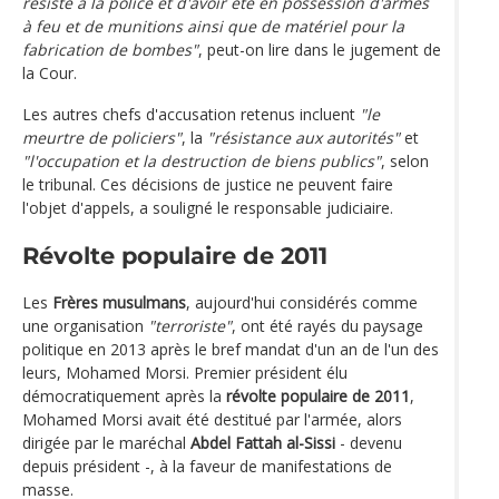
résisté à la police et d'avoir été en possession d'armes
à feu et de munitions ainsi que de matériel pour la
fabrication de bombes"
, peut-on lire dans le jugement de
la Cour.
Les autres chefs d'accusation retenus incluent
"le
meurtre de policiers"
, la
"résistance aux autorités"
et
"l'occupation et la destruction de biens publics"
, selon
le tribunal. Ces décisions de justice ne peuvent faire
l'objet d'appels, a souligné le responsable judiciaire.
Révolte populaire de 2011
Les
Frères musulmans
, aujourd'hui considérés comme
une organisation
"terroriste"
, ont été rayés du paysage
politique en 2013 après le bref mandat d'un an de l'un des
leurs, Mohamed Morsi. Premier président élu
démocratiquement après la
révolte populaire de 2011
,
Mohamed Morsi avait été destitué par l'armée, alors
dirigée par le maréchal
Abdel Fattah al-Sissi
- devenu
depuis président -, à la faveur de manifestations de
masse.