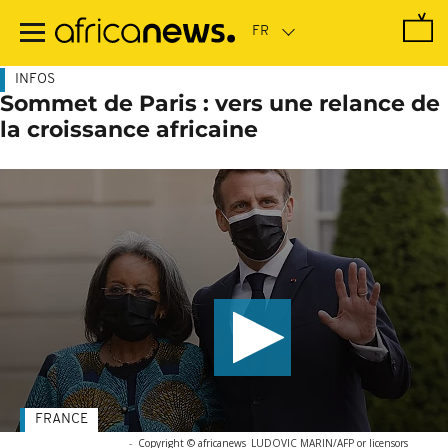
Passer
au
contenu
principal
INFOS
Sommet de Paris : vers une relance de
la croissance africaine
FRANCE
-
Copyright © africanews
LUDOVIC MARIN/AFP or licensors