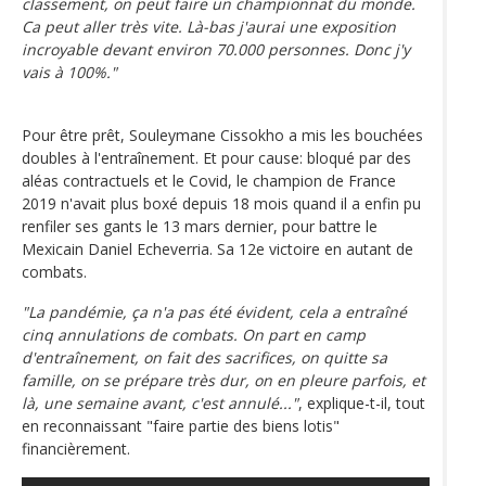
classement, on peut faire un championnat du monde.
Ca peut aller très vite. Là-bas j'aurai une exposition
incroyable devant environ 70.000 personnes. Donc j'y
vais à 100%."
Pour être prêt, Souleymane Cissokho a mis les bouchées
doubles à l'entraînement. Et pour cause: bloqué par des
aléas contractuels et le Covid, le champion de France
2019 n'avait plus boxé depuis 18 mois quand il a enfin pu
renfiler ses gants le 13 mars dernier, pour battre le
Mexicain Daniel Echeverria. Sa 12e victoire en autant de
combats.
"La pandémie, ça n'a pas été évident, cela a entraîné
cinq annulations de combats. On part en camp
d'entraînement, on fait des sacrifices, on quitte sa
famille, on se prépare très dur, on en pleure parfois, et
là, une semaine avant, c'est annulé..."
, explique-t-il, tout
en reconnaissant "faire partie des biens lotis"
financièrement.