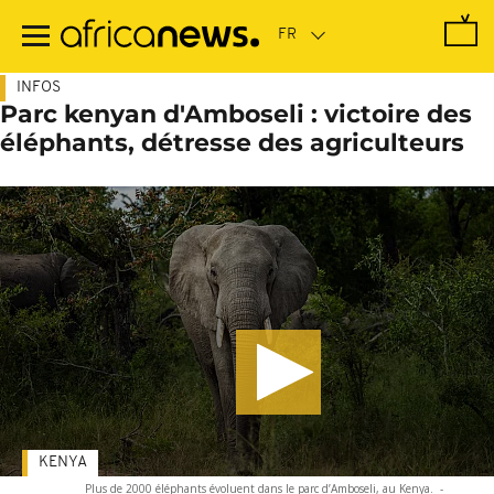
Passer
au
contenu
principal
INFOS
Parc kenyan d'Amboseli : victoire des
éléphants, détresse des agriculteurs
KENYA
Plus de 2000 éléphants évoluent dans le parc d’Amboseli, au Kenya.
-