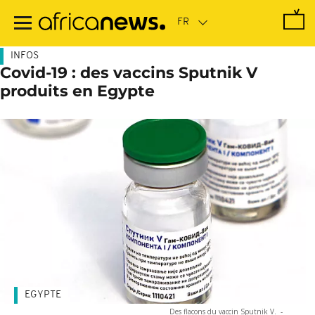
Passer
au
contenu
principal
INFOS
Covid-19 : des vaccins Sputnik V
produits en Egypte
EGYPTE
Des flacons du vaccin Sputnik V.
-