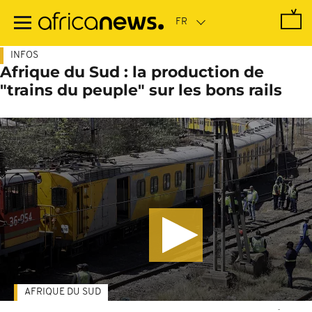
Passer
au
contenu
principal
INFOS
Afrique du Sud : la production de
"trains du peuple" sur les bons rails
AFRIQUE DU SUD
-