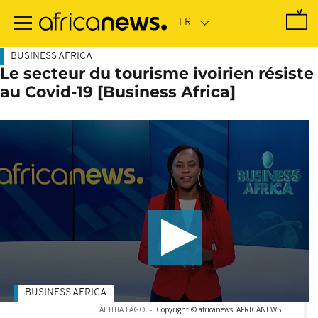
Passer
au
contenu
principal
BUSINESS AFRICA
Le secteur du tourisme ivoirien résiste
au Covid-19 [Business Africa]
BUSINESS AFRICA
LAETITIA LAGO
-
Copyright © africanews
AFRICANEWS