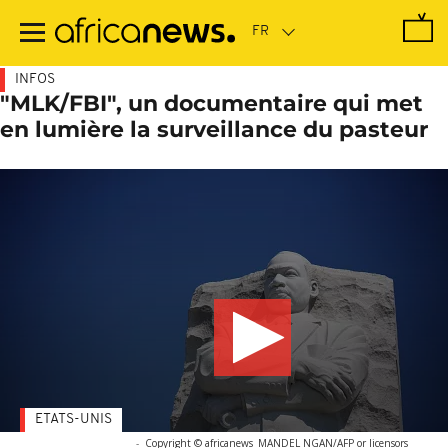
Passer
au
contenu
principal
INFOS
"MLK/FBI", un documentaire qui met
en lumière la surveillance du pasteur
ETATS-UNIS
-
Copyright © africanews
MANDEL NGAN/AFP or licensors