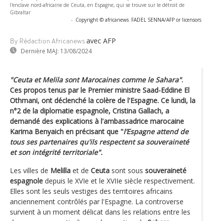
l'enclave nord-africaine de Ceuta, en Espagne, qui se trouve sur le détroit de
Gibraltar
-
Copyright © africanews
FADEL SENNA/AFP or licensors
avec AFP
By Rédaction Africanews
Dernière MAJ:
13/08/2024
"Ceuta et Melila sont Marocaines comme le Sahara"
.
Ces propos tenus par le Premier ministre Saad-Eddine El
Othmani, ont déclenché la colère de l'Espagne. Ce lundi, la
n°2 de la diplomatie espagnole, Cristina Gallach, a
demandé des explications à l'ambassadrice marocaine
Karima Benyaich en précisant que "
l’Espagne attend de
tous ses partenaires qu'ils respectent sa souveraineté
et son intégrité territoriale".
Les villes de
Melilla
et de
Ceuta
sont sous
souveraineté
espagnole
depuis le XVIe et le XVIIe siècle respectivement.
Elles sont les seuls vestiges des territoires africains
anciennement contrôlés par l'Espagne. La controverse
survient à un moment délicat dans les relations entre les