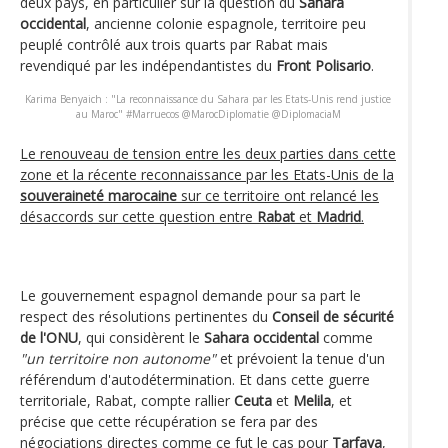
deux pays, en particulier sur la question du
Sahara
occidental
, ancienne colonie espagnole, territoire peu
peuplé contrôlé aux trois quarts par Rabat mais
revendiqué par les indépendantistes du
Front Polisario
.
Karima Benyaich : "La reconnaissance du Sahara par les Etats-Unis rend justice
au Maroc" #Marruecos @MarocDiplomatie @DiplomaciaM
Le renouveau de tension entre les deux parties dans cette
zone et la récente reconnaissance par les Etats-Unis de la
souveraineté marocaine
sur ce territoire ont relancé les
désaccords sur cette question entre
Rabat
et
Madrid
.
Le gouvernement espagnol demande pour sa part le
respect des résolutions pertinentes du
Conseil de sécurité
de l'ONU
, qui considèrent le
Sahara occidental
comme
"un territoire non autonome"
et prévoient la tenue d'un
référendum d'autodétermination. Et dans cette guerre
territoriale, Rabat, compte rallier
Ceuta
et
Melila
, et
précise que cette récupération se fera par des
négociations directes comme ce fut le cas pour
Tarfaya
,