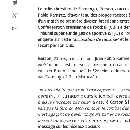
Le milieu brésilien de Flamengo, Gerson, a accus
Pablo Ramirez, d'avoir tenu des propos racistes
d'un match de première division brésilienne entre
Confédération brésilienne de football (CBF) a d
Tribunal supérieur de justice sportive (STJD) d'
"o
enquête sur cette
"accusation de racisme"
et le
l'écart par son club.
Gerson
, 23 ans, a déclaré que
Juan Pablo Ramire
Noir"
quand il est intervenu dans une altercation 
équipier Bruno Henrique à la 52e minute du matc
par Flamengo 4-3 au Maracaña.
"Je suis allé lui parler et il m'a répondu : "Ferme
parlé
(NdlR : du racisme dans le football)
parce q
mais je n'accepte pas cela"
, a assuré
Gerson
à l
vais pas la fermer. Mon combat, le combat des N
C'est agaçant de devoir toujours parler de raci
fassent quoi que ce soit",
a lancé le joueur plus 
message sur les réseaux sociaux
.