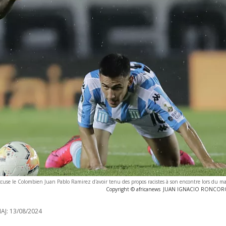
ccuse le Colombien Juan Pablo Ramirez d'avoir tenu des propos racistes à son encontre lors du m
Copyright © africanews
JUAN IGNACIO RONCORONI
AJ:
13/08/2024