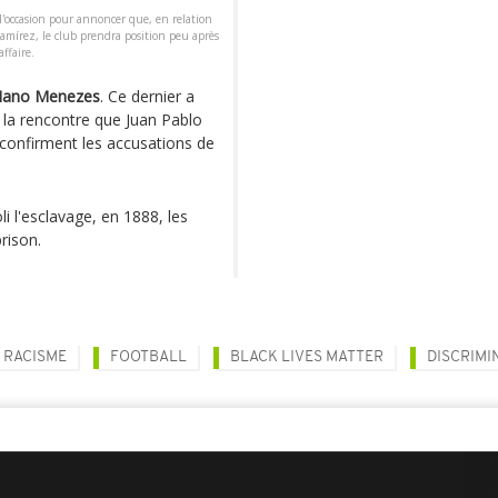
l'occasion pour annoncer que, en relation
amírez, le club prendra position peu après
affaire.
ano Menezes
. Ce dernier a
i la rencontre que Juan Pablo
confirment les accusations de
i l'esclavage, en 1888, les
rison.
RACISME
FOOTBALL
BLACK LIVES MATTER
DISCRIMI