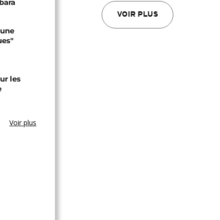
bara
VOIR PLUS
 une
ues"
ur les
e
Voir plus