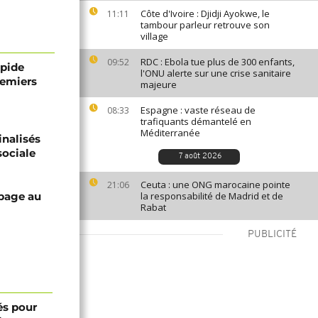
Côte d'Ivoire : Djidji Ayokwe, le
11:11
tambour parleur retrouve son
village
RDC : Ebola tue plus de 300 enfants,
09:52
apide
l'ONU alerte sur une crise sanitaire
remiers
majeure
Espagne : vaste réseau de
08:33
trafiquants démantelé en
Méditerranée
nalisés
sociale
7 août 2026
Ceuta : une ONG marocaine pointe
21:06
page au
la responsabilité de Madrid et de
Rabat
PUBLICITÉ
és pour