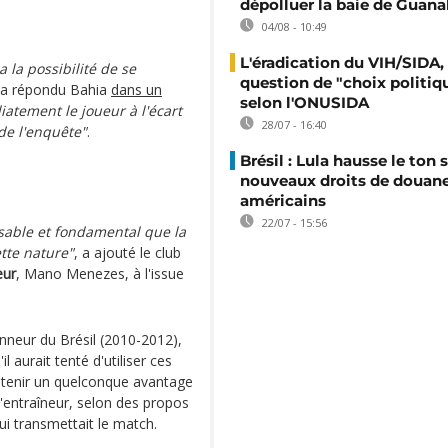
dépolluer la baie de Guana
04/08 - 10:49
L'éradication du VIH/SIDA,
 la possibilité de se
question de "choix politiq
a répondu Bahia
dans un
selon l'ONUSIDA
atement le joueur à l'écart
28/07 - 16:40
 de l'enquête"
.
Brésil : Lula hausse le ton s
nouveaux droits de douan
américains
22/07 - 15:56
nsable et fondamental que la
tte nature"
, a ajouté le club
eur
, Mano Menezes, à l'issue
onneur du Brésil (2010-2012),
l aurait tenté d'utiliser ces
tenir un quelconque avantage
 l'entraîneur, selon des propos
ui transmettait le match.