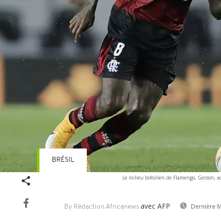
BRÉSIL
Le milieu brésilien de Flamengo, Gerson, a
avec AFP
Dernière M
By Rédaction Africanews