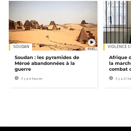
SOUDAN
VIOLENCE C
01:47
Soudan : les pyramides de
Afrique 
Méroé abandonnées à la
la march
guerre
combat 
Il y a 4 heures
Il y a 21 h