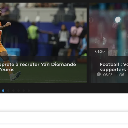
01:30
pprête à recruter Yan Diomandé
Football : V
d’euros
supporters 
06/08 - 11:36