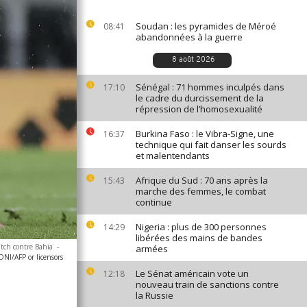
Soudan : les pyramides de Méroé
08:41
abandonnées à la guerre
8 août 2026
Sénégal : 71 hommes inculpés dans
17:10
le cadre du durcissement de la
répression de l’homosexualité
Burkina Faso : le Vibra-Signe, une
16:37
technique qui fait danser les sourds
et malentendants
Afrique du Sud : 70 ans après la
15:43
marche des femmes, le combat
continue
Nigeria : plus de 300 personnes
14:29
libérées des mains de bandes
atch contre Bahia
-
armées
/AFP or licensors
Le Sénat américain vote un
12:18
nouveau train de sanctions contre
la Russie