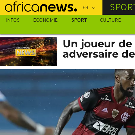
Passer
SPOR
au
contenu
INFOS
ECONOMIE
SPORT
CULTURE
principal
Un joueur de
adversaire de