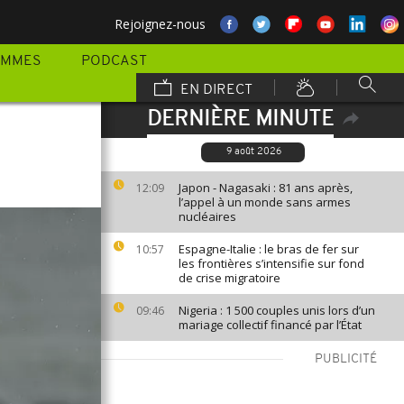
Rejoignez-nous
AMMES
PODCAST
EN DIRECT
DERNIÈRE MINUTE
9 août 2026
Japon - Nagasaki : 81 ans après,
12:09
l’appel à un monde sans armes
nucléaires
Espagne-Italie : le bras de fer sur
10:57
les frontières s’intensifie sur fond
de crise migratoire
Nigeria : 1 500 couples unis lors d’un
09:46
mariage collectif financé par l’État
PUBLICITÉ