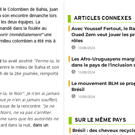
é le Colombien de Bahia, Juan
 à son encontre dimanche lors
ARTICLES CONNEXES
 les deux équipes. La
emandé dans la foulée au
Avec Youssef Fertout, le R
uvrir immédiatement"
une
Oued Zem veut jouer les p
rôles
 milieu colombien a été mis à
13/08/2024
Les Afro-Uruguayens margi
z
lui avait asséné
"Ferme-la, le
dans le pays de l'inclusion 
entre le milieu de Bahia et son
13/08/2024
h de la 26e journée, remporté
Le mouvement BLM se pro
Brésil
-la, le Noir". Je n'en ai jamais
13/08/2024
ue je n'en ai jamais souffert,
'issue de la rencontre.
"Je ne
oirs, ne va pas s'arrêter.
sme sans que les autorités ne
SUR LE MÊME PAYS
tard dans la nuit,
dans un
Brésil : des cheveux recycl