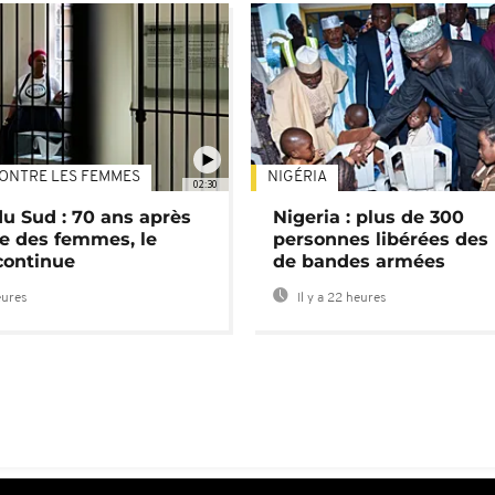
ONTRE LES FEMMES
NIGÉRIA
02:30
du Sud : 70 ans après
Nigeria : plus de 300
e des femmes, le
personnes libérées des
continue
de bandes armées
eures
Il y a 22 heures