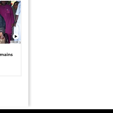
02:08
 mains