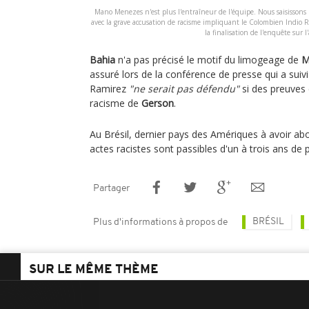
Mano Menezes n'est plus l'entraîneur de l'équipe. Nous saisissons 
avec la grave accusation de racisme impliquant le Colombien Indio R
la finalisation de l'enquête sur l'
Bahia
n'a pas précisé le motif du limogeage de
M
assuré lors de la conférence de presse qui a suiv
Ramirez
"ne serait pas défendu"
si des preuves 
racisme de
Gerson
.
Au Brésil, dernier pays des Amériques à avoir abol
actes racistes sont passibles d'un à trois ans de p
Partager
BRÉSIL
Plus d'informations à propos de
SUR LE MÊME THÈME