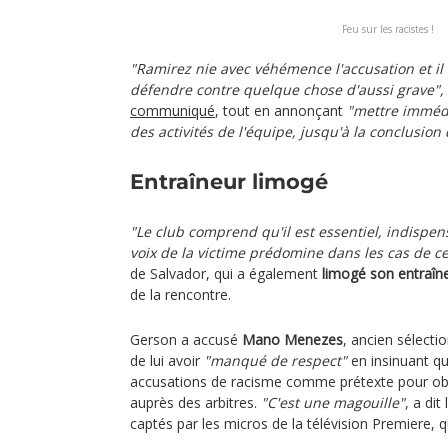
Feu sur les racistes !
"Ramirez nie avec véhémence l'accusation et il a
défendre contre quelque chose d'aussi grave",
communiqué
, tout en annonçant
"mettre immédi
des activités de l'équipe, jusqu'à la conclusion
Entraîneur limogé
"Le club comprend qu'il est essentiel, indispe
voix de la victime prédomine dans les cas de ce
de Salvador, qui a également
limogé son entraîn
de la rencontre.
Gerson a accusé
Mano Menezes
, ancien sélecti
de lui avoir
"manqué de respect"
en insinuant qu'i
accusations de racisme comme prétexte pour ob
auprès des arbitres.
"C'est une magouille"
, a dit
captés par les micros de la télévision Premiere, q