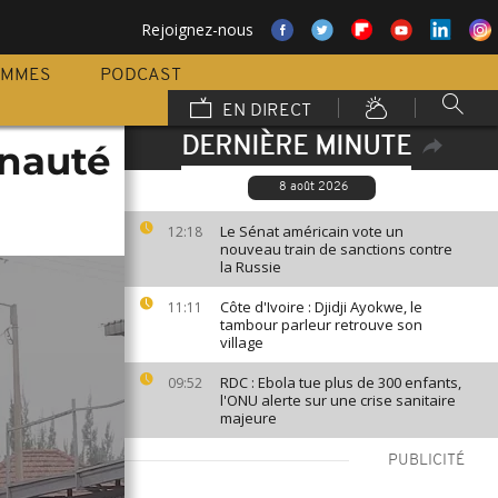
Rejoignez-nous
AMMES
PODCAST
EN DIRECT
DERNIÈRE MINUTE
nauté
8 août 2026
Le Sénat américain vote un
12:18
nouveau train de sanctions contre
la Russie
Côte d'Ivoire : Djidji Ayokwe, le
11:11
tambour parleur retrouve son
village
RDC : Ebola tue plus de 300 enfants,
09:52
l'ONU alerte sur une crise sanitaire
majeure
PUBLICITÉ