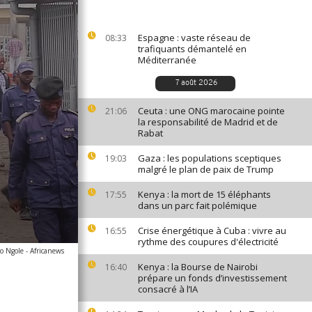
Espagne : vaste réseau de
08:33
trafiquants démantelé en
Méditerranée
7 août 2026
Ceuta : une ONG marocaine pointe
21:06
la responsabilité de Madrid et de
Rabat
Gaza : les populations sceptiques
19:03
malgré le plan de paix de Trump
Kenya : la mort de 15 éléphants
17:55
dans un parc fait polémique
Crise énergétique à Cuba : vivre au
16:55
rythme des coupures d'électricité
 Ngole - Africanews
Kenya : la Bourse de Nairobi
16:40
prépare un fonds d’investissement
consacré à l’IA