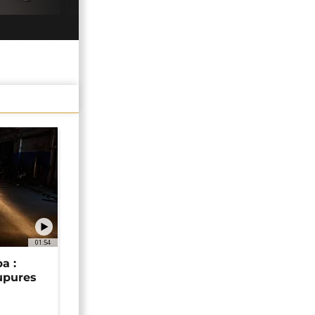
01:54
a :
upures