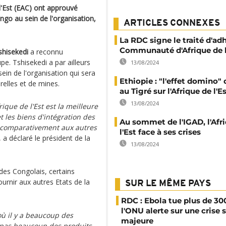
l'Est (EAC) ont approuvé
go au sein de l'organisation,
ARTICLES CONNEXES
La RDC signe le traité d'adh
Communauté d'Afrique de l
shisekedi
a reconnu
e. Tshisekedi a par ailleurs
13/08/2024
sein de l'organisation qui sera
Ethiopie : "l'effet domino" 
elles et de mines.
au Tigré sur l'Afrique de l'E
13/08/2024
que de l'Est est la meilleure
t les biens d'intégration des
Au sommet de l'IGAD, l'Afr
 comparativement aux autres
l'Est face à ses crises
, a déclaré le président de la
13/08/2024
 des Congolais, certains
urnir aux autres Etats de la
SUR LE MÊME PAYS
RDC : Ebola tue plus de 30
l'ONU alerte sur une crise 
 où il y a beaucoup des
majeure
a pas beaucoup des produits