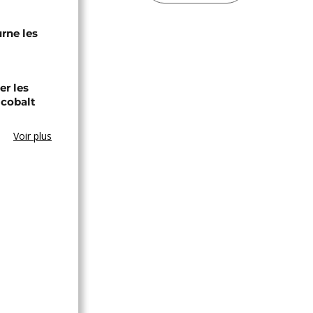
urne les
er les
 cobalt
Voir plus