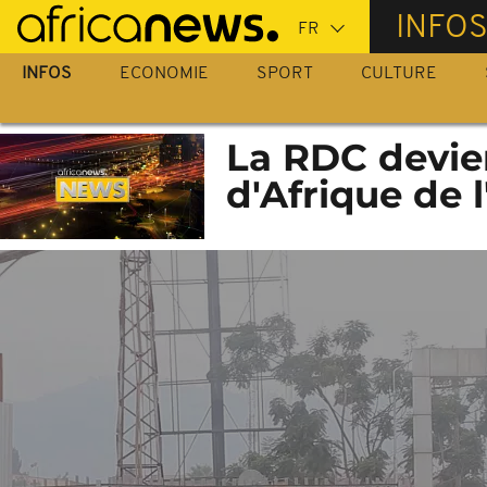
Passer
INFO
au
contenu
INFOS
ECONOMIE
SPORT
CULTURE
principal
La RDC devi
d'Afrique de l