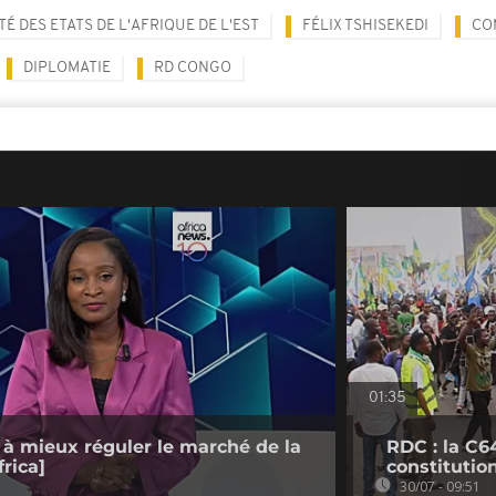
 DES ETATS DE L'AFRIQUE DE L'EST
FÉLIX TSHISEKEDI
CO
DIPLOMATIE
RD CONGO
01:35
 à mieux réguler le marché de la
RDC : la C6
rica]
constitutio
30/07 - 09:51