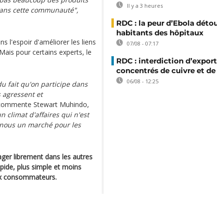
Il y a 3 heures
dans cette communauté",
RDC : la peur d’Ebola déto
habitants des hôpitaux
ans l'espoir d'améliorer les liens
07/08 - 07:17
Mais pour certains experts, le
RDC : interdiction d’export
concentrés de cuivre et de
06/08 - 12:25
du fait qu'on participe dans
s agressent et
 commente Stewart Muhindo,
 climat d'affaires qui n'est
e nous un marché pour les
ger librement dans les autres
ide, plus simple et moins
 aux consommateurs.