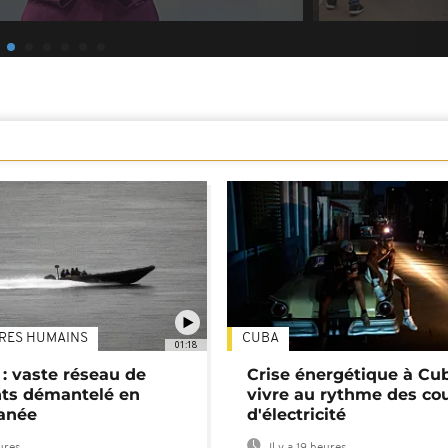
TRES HUMAINS
CUBA
01:18
: vaste réseau de
Crise énergétique à Cub
nts démantelé en
vivre au rythme des co
anée
d'électricité