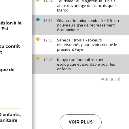
Tourisme : au Maghreb, la Tunisie
14:24
attire davantage de français que le
Maroc
Ghana : l’inflation tombe à 4,6 %, un
13:52
ésion à la
nouveau signe de redressement
'Est
économique
Sénégal : trois TikTokeurs
12:53
emprisonnés pour avoir critiqué le
du conflit
président Faye
st
Kenya : un fauteuil roulant
12:48
écologique et abordable pour les
enfants
ique de
PUBLICITÉ
0 enfants,
sanitaire
VOIR PLUS