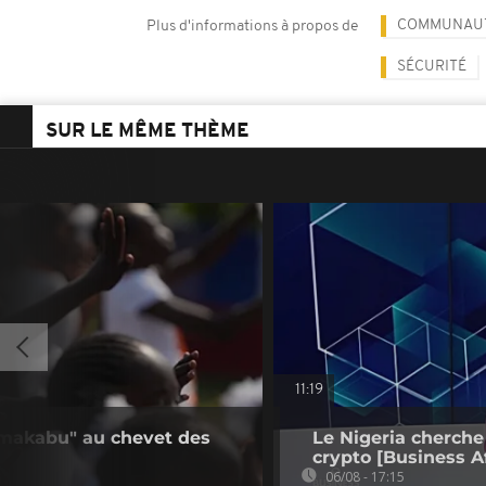
COMMUNAUTÉ
Plus d'informations à propos de
SÉCURITÉ
SUR LE MÊME THÈME
11:19
 makabu" au chevet des
Le Nigeria cherche
crypto [Business Af
06/08 - 17:15