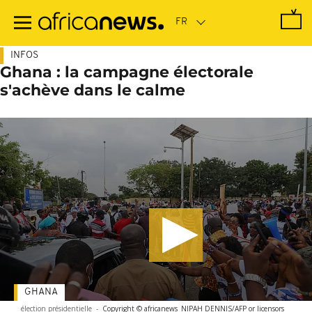
Passer
au
contenu
principal
INFOS
Ghana : la campagne électorale
s'achève dans le calme
GHANA
élection présidentielle
-
Copyright © africanews
NIPAH DENNIS/AFP or licensors