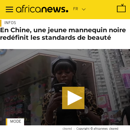
Passer
au
contenu
principal
INFOS
En Chine, une jeune mannequin noire
redéfinit les standards de beauté
MODE
cleared
-
Copyright © africanews
cleared