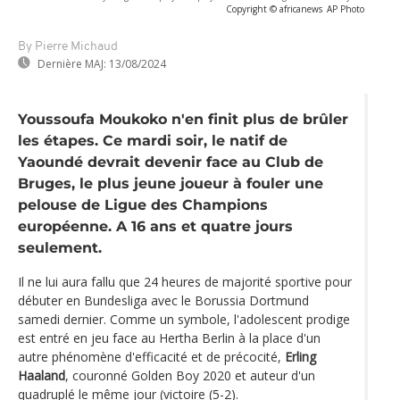
Copyright © africanews
AP Photo
By Pierre Michaud
Dernière MAJ:
13/08/2024
Youssoufa Moukoko n'en finit plus de brûler
les étapes. Ce mardi soir, le natif de
Yaoundé devrait devenir face au Club de
Bruges, le plus jeune joueur à fouler une
pelouse de Ligue des Champions
européenne. A 16 ans et quatre jours
seulement.
Il ne lui aura fallu que 24 heures de majorité sportive pour
débuter en Bundesliga avec le Borussia Dortmund
samedi dernier. Comme un symbole, l'adolescent prodige
est entré en jeu face au Hertha Berlin à la place d'un
autre phénomène d'efficacité et de précocité,
Erling
Haaland
, couronné Golden Boy 2020 et auteur d'un
quadruplé le même jour (victoire (5-2).