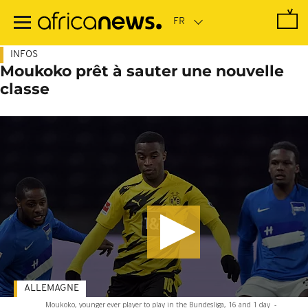
Passer
au
contenu
principal
INFOS
Moukoko prêt à sauter une nouvelle
classe
ALLEMAGNE
Moukoko, younger ever player to play in the Bundesliga, 16 and 1 day
-