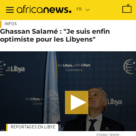
Passer
au
contenu
principal
INFOS
Ghassan Salamé : "Je suis enfin
optimiste pour les Libyens"
REPORTAGES EN LIBYE
Ghassan Salamé
-