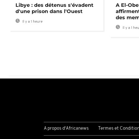
Libye : des détenus s'évadent
A El-Obe
d'une prison dans l'Ouest
affirment
des mem
Il y a 1 heure
Il y a 1 he
A propos d'Africanews
Termes et Conditio