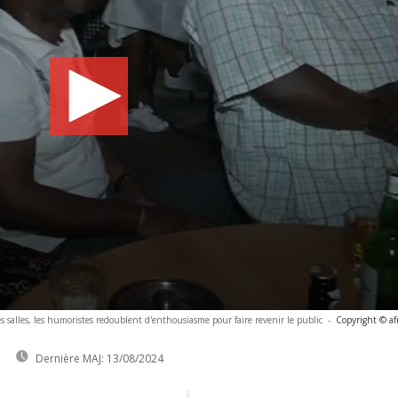
salles, les humoristes redoublent d'enthousiasme pour faire revenir le public
-
Copyright © af
Dernière MAJ:
13/08/2024