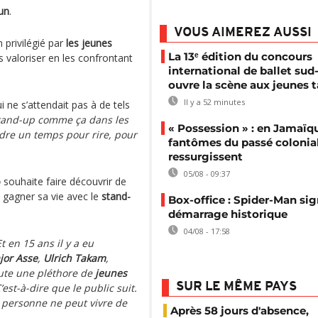
un
.
VOUS AIMEREZ AUSSI
 privilégié par
les jeunes
La 13ᵉ édition du concours
 valoriser en les confrontant
international de ballet sud-
ouvre la scène aux jeunes t
Il y a 52 minutes
ui ne s’attendait pas à de tels
 stand-up comme ça dans les
« Possession » : en Jamaïqu
endre un temps pour rire, pour
fantômes du passé colonia
ressurgissent
05/08 - 09:37
o
souhaite faire découvrir de
e gagner sa vie avec le
stand-
Box-office : Spider-Man si
démarrage historique
04/08 - 17:58
t en 15 ans il y a eu
jor Asse
,
Ulrich Takam
,
 toute une pléthore de
jeunes
SUR LE MÊME PAYS
’est-à-dire que le public suit.
Et personne ne peut vivre de
Après 58 jours d'absence,