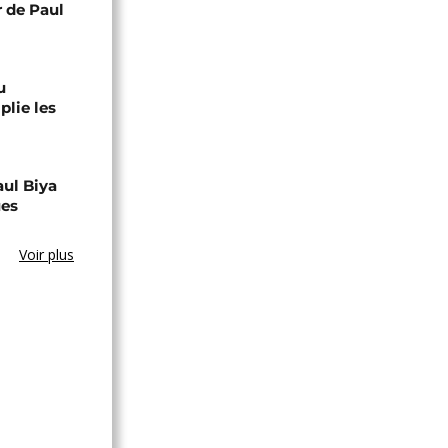
r de Paul
u
lie les
aul Biya
ues
Voir plus