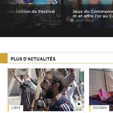
00:51
la 40e édition du Festival
Jeux du Commonwea
m et offre l’or au
29/07 - 13:02
PLUS D'ACTUALITÉS
LIBYE
SOUDAN
00:58