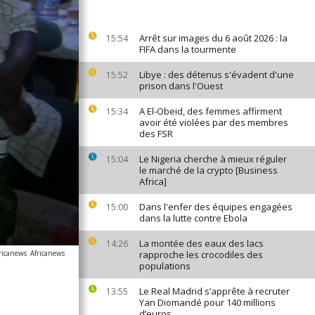
Arrêt sur images du 6 août 2026 : la
15:54
FIFA dans la tourmente
Libye : des détenus s'évadent d'une
15:52
prison dans l'Ouest
A El-Obeid, des femmes affirment
15:34
avoir été violées par des membres
des FSR
Le Nigeria cherche à mieux réguler
15:04
le marché de la crypto [Business
Africa]
Dans l'enfer des équipes engagées
15:00
dans la lutte contre Ebola
La montée des eaux des lacs
14:26
ricanews
Africanews
rapproche les crocodiles des
populations
Le Real Madrid s’apprête à recruter
13:55
Yan Diomandé pour 140 millions
d’euros