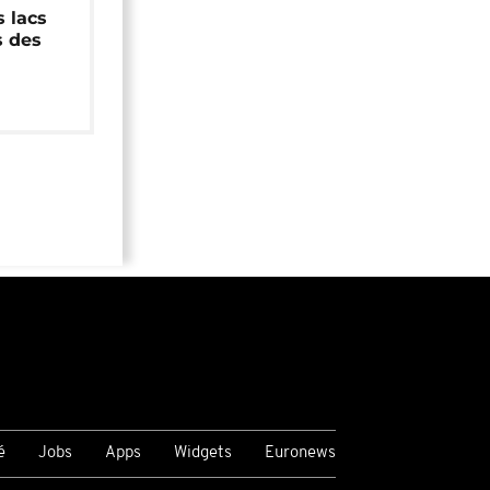
 lacs
s des
é
Jobs
Apps
Widgets
Euronews