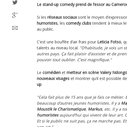
Le stand-up comedy prend de l’essor au Camero
Si les
réseaux sociaux
sont le moyen d’expression
humoristes
, les
comedy clubs
tendent à mieux les
au public.
C’est une bouffée d’air frais pour
Leticia Fotso
, q
talents au niveau local.
"D’habitude, je vois un
autres pays. Ça fait plaisir d’assister et de pr
pouvoir tout oublier. C'est magnifique."
Le
comédien
et
metteur en scène
Valery Ndong
nouveaux visages
et montrer qu’il est possible d
up
.
"Cela fait plus de 15 ans que je fais ce métier. E
beaucoup d’autres jeunes humoristes. Il y a
Ma
Moustik le Charismatique
,
Markus
, etc. Il y a
humoristes
aujourd’hui qui vivent de leur art. C
Et si le public ne suit pas, ça ne marche pas. 
son art."