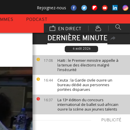
Rejoignez-nous
AMMES
PODCAST
EN DIRECT
DERNIÈRE MINUTE
6 août 2026
Haïti : le Premier ministre appelle à
17:08
la tenue des élections malgré
l'insécurité
Ceuta : la Garde civile ouvre un
16:44
bureau dédié aux personnes
portées disparues
La 13ᵉ édition du concours
16:37
international de ballet sud-africain
ouvre la scène aux jeunes talents
PUBLICITÉ