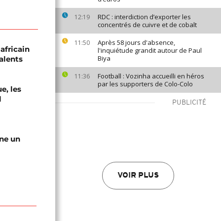
RDC : interdiction d’exporter les
12:19
concentrés de cuivre et de cobalt
Après 58 jours d'absence,
11:50
africain
l'inquiétude grandit autour de Paul
Biya
alents
Football : Vozinha accueilli en héros
11:36
par les supporters de Colo-Colo
e, les
l
PUBLICITÉ
gne un
VOIR PLUS