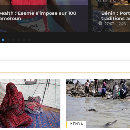
02:20
lth : Eseme s’impose sur 100
Bénin : Por
 Cameroun
traditions 
27/07 - 12:23
KENYA