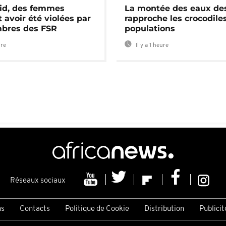
id, des femmes
La montée des eaux des
 avoir été violées par
rapproche les crocodile
bres des FSR
populations
ure
Il y a 1 heure
Réseaux sociaux
ns
Contacts
Politique de Cookie
Distribution
Publicit