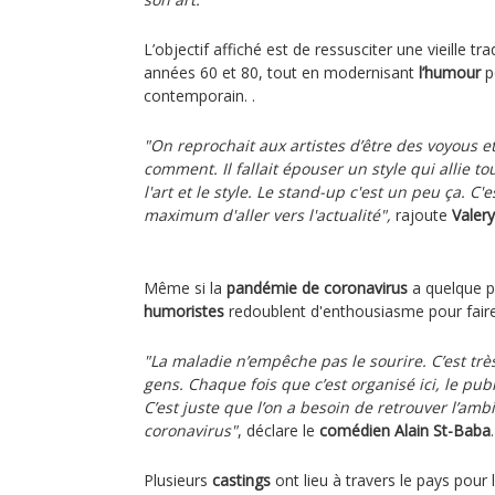
L’objectif affiché est de ressusciter une vieille tr
années 60 et 80, tout en modernisant
l’humour
po
contemporain. .
"On reprochait aux artistes d’être des voyous et
comment. Il fallait épouser un style qui allie tout
l'art et le style. Le stand-up c'est un peu ça. C'
maximum d'aller vers l'actualité",
rajoute
Valer
Même si la
pandémie de coronavirus
a quelque pe
humoristes
redoublent d'enthousiasme pour faire 
"La maladie n’empêche pas le sourire. C’est trè
gens. Chaque fois que c’est organisé ici, le pu
C’est juste que l’on a besoin de retrouver l’amb
coronavirus"
, déclare le
comédien Alain St-Baba
.
Plusieurs
castings
ont lieu à travers le pays pour 