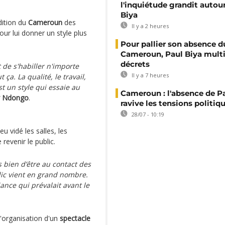
l'inquiétude grandit autou
Biya
adition du
Cameroun
des
Il y a 2 heures
ur lui donner un style plus
Pour pallier son absence d
Cameroun, Paul Biya multip
décrets
 de s'habiller n'importe
Il y a 7 heures
 ça. La qualité, le travail,
est un style qui essaie au
Cameroun : l'absence de P
y Ndongo
.
ravive les tensions politiq
28/07 - 10:19
u vidé les salles, les
revenir le public.
s bien d’être au contact des
blic vient en grand nombre.
iance qui prévalait avant le
l'organisation d'un
spectacle