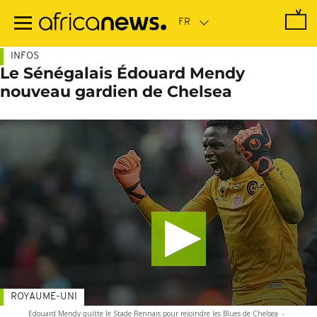
Passer
au
contenu
principal
INFOS
Le Sénégalais Édouard Mendy
nouveau gardien de Chelsea
ROYAUME-UNI
Edouard Mendy quitte le Stade Rennais pour rejoindre les Blues de Chelsea
-