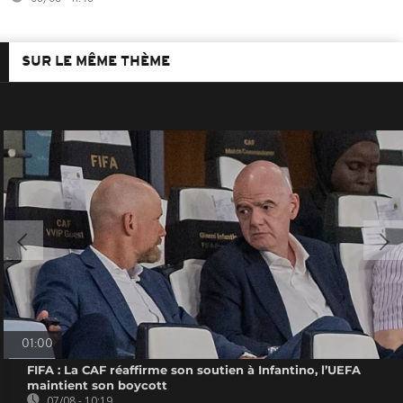
SUR LE MÊME THÈME
01:00
FIFA : La CAF réaffirme son soutien à Infantino, l’UEFA
maintient son boycott
07/08 - 10:19