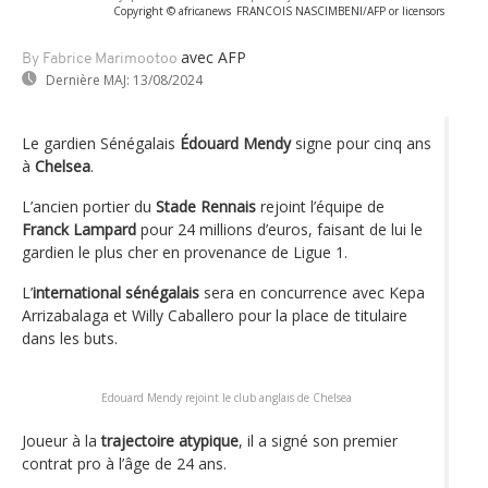
Copyright © africanews
FRANCOIS NASCIMBENI/AFP or licensors
avec AFP
By Fabrice Marimootoo
Dernière MAJ:
13/08/2024
Le gardien Sénégalais
Édouard Mendy
signe pour cinq ans
à
Chelsea
.
L’ancien portier du
Stade Rennais
rejoint l’équipe de
Franck Lampard
pour 24 millions d’euros, faisant de lui le
gardien le plus cher en provenance de Ligue 1.
L’
international sénégalais
sera en concurrence avec Kepa
Arrizabalaga et Willy Caballero pour la place de titulaire
dans les buts.
Edouard Mendy rejoint le club anglais de Chelsea
Joueur à la
trajectoire atypique
, il a signé son premier
contrat pro à l’âge de 24 ans.