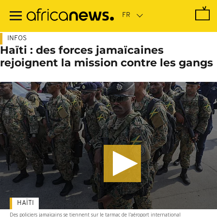
Passer
au
contenu
principal
INFOS
Haïti : des forces jamaïcaines
rejoignent la mission contre les gangs
HAÏTI
Des policiers jamaïcains se tiennent sur le tarmac de l'aéroport international