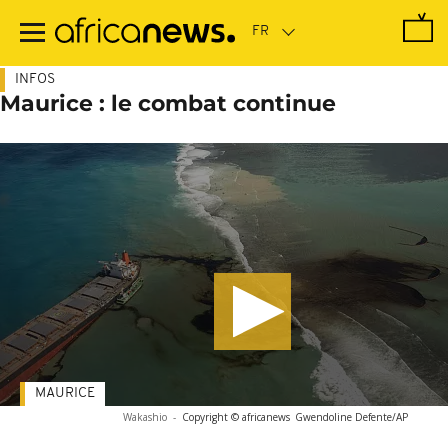
Passer
au
contenu
principal
INFOS
Maurice : le combat continue
MAURICE
Wakashio
-
Copyright © africanews
Gwendoline Defente/AP