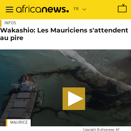
Passer
au
contenu
principal
INFOS
Wakashio: Les Mauriciens s'attendent
au pire
MAURICE
-
Copyright © africanews
AP