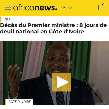
Passer
au
contenu
principal
INFOS
Décès du Premier ministre : 8 jours de
deuil national en Côte d'Ivoire
CÔTE D'IVOIRE