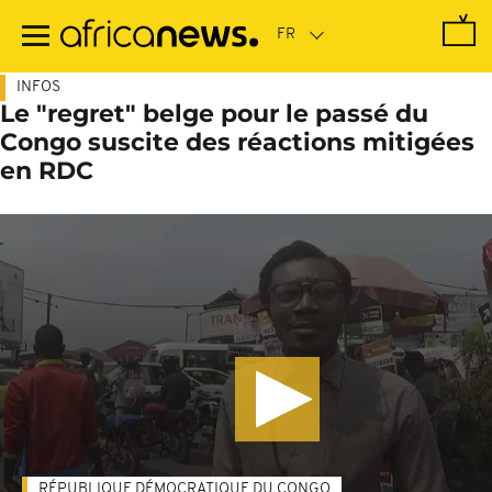
Passer
au
contenu
principal
INFOS
Le "regret" belge pour le passé du
Congo suscite des réactions mitigées
en RDC
RÉPUBLIQUE DÉMOCRATIQUE DU CONGO