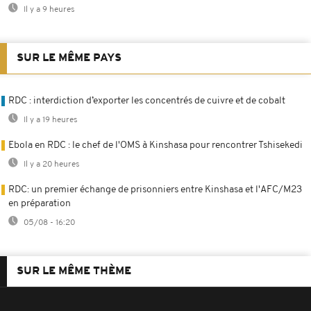
Il y a 9 heures
SUR LE MÊME PAYS
RDC : interdiction d’exporter les concentrés de cuivre et de cobalt
Il y a 19 heures
Ebola en RDC : le chef de l'OMS à Kinshasa pour rencontrer Tshisekedi
Il y a 20 heures
RDC: un premier échange de prisonniers entre Kinshasa et l'AFC/M23
en préparation
05/08 - 16:20
SUR LE MÊME THÈME