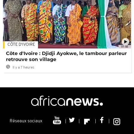
CÔTE D'IVOIRE
01:58
Côte d'Ivoire : Djidji Ayokwe, le tambour parleur
retrouve son village
Il y a 7 heures
Réseaux sociaux