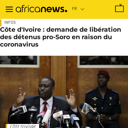
Passer
au
contenu
principal
INFOS
Côte d'Ivoire : demande de libération
des détenus pro-Soro en raison du
coronavirus
CÔTE D'IVOIRE