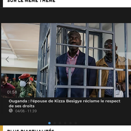
SUR LE MÊME THÈME
01:58
Ouganda : l'épouse de Kizza Besigye réclame le respect
de ses droits
04/08 - 11:39