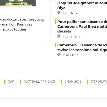
l'inquiétude grandit autou
Biya
Il y a 7 heures
s pour douze décès. Beaucoup
Pour pallier son absence d
prévention. Parmi ces
Cameroun, Paul Biya multip
 les plus touchés.
décrets
Il y a 12 heures
Cameroun : l'absence de P
ravive les tensions politiq
28/07 - 10:19
CAF
FOOTBALL AFRICAIN
CHAN 2018
CORONAV