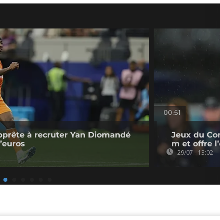
00:51
pprête à recruter Yan Diomandé
Jeux du Co
d’euros
m et offre 
29/07 - 13:02