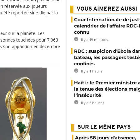
on réservée aux joueurs
VOUS AIMEREZ AUSSI
 été reportée sine die par la
Cour Internationale de justi
calendrier de l'affaire RD
connu
eur sur la planète. Les
personnes touchées pour 7 063
Il y a 19 minutes
s son apparition en décembre
RDC : suspicion d'Ebola da
bateau, les passagers testé
confinés
Il y a 1 heure
Haïti : le Premier ministre 
la tenue des élections mal
l'insécurité
Il y a 5 heures
SUR LE MÊME PAYS
Après 58 jours d'absence,