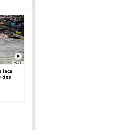
02:04
 lacs
s des