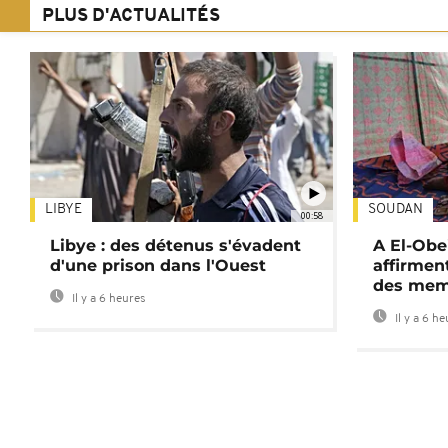
PLUS D'ACTUALITÉS
LIBYE
SOUDAN
00:58
Libye : des détenus s'évadent
A El-Obe
d'une prison dans l'Ouest
affirment
des mem
Il y a 6 heures
Il y a 6 h