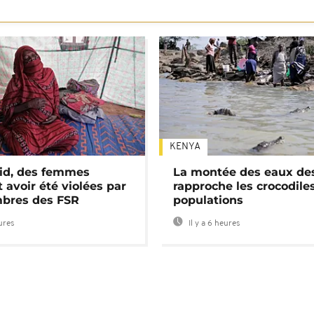
KENYA
id, des femmes
La montée des eaux des
 avoir été violées par
rapproche les crocodile
bres des FSR
populations
eures
Il y a 6 heures