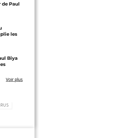
r de Paul
u
lie les
aul Biya
ues
Voir plus
IRUS