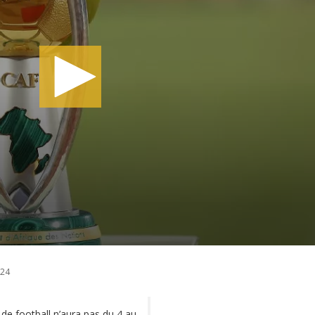
024
de football n’aura pas du 4 au