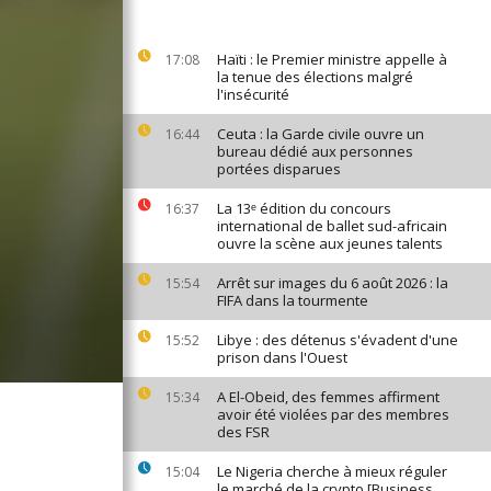
Haïti : le Premier ministre appelle à
17:08
la tenue des élections malgré
l'insécurité
Ceuta : la Garde civile ouvre un
16:44
bureau dédié aux personnes
portées disparues
La 13ᵉ édition du concours
16:37
international de ballet sud-africain
ouvre la scène aux jeunes talents
Arrêt sur images du 6 août 2026 : la
15:54
FIFA dans la tourmente
Libye : des détenus s'évadent d'une
15:52
prison dans l'Ouest
A El-Obeid, des femmes affirment
15:34
avoir été violées par des membres
des FSR
Le Nigeria cherche à mieux réguler
15:04
le marché de la crypto [Business