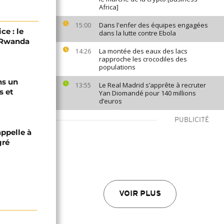
Africa]
Dans l'enfer des équipes engagées
15:00
ce : le
dans la lutte contre Ebola
C-Rwanda
La montée des eaux des lacs
14:26
rapproche les crocodiles des
populations
ns un
Le Real Madrid s’apprête à recruter
13:55
s et
Yan Diomandé pour 140 millions
d’euros
PUBLICITÉ
appelle à
gré
VOIR PLUS