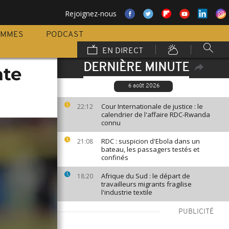
Rejoignez-nous
AMMES
PODCAST
EN DIRECT
DERNIÈRE MINUTE
ate
6 août 2026
Cour Internationale de justice : le
22:12
calendrier de l'affaire RDC-Rwanda
connu
RDC : suspicion d'Ebola dans un
21:08
bateau, les passagers testés et
confinés
Afrique du Sud : le départ de
18:20
travailleurs migrants fragilise
l'industrie textile
PUBLICITÉ