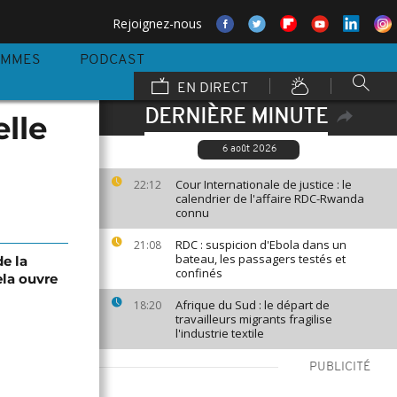
Rejoignez-nous
AMMES
PODCAST
EN DIRECT
DERNIÈRE MINUTE
elle
6 août 2026
Cour Internationale de justice : le
22:12
calendrier de l'affaire RDC-Rwanda
connu
RDC : suspicion d'Ebola dans un
21:08
bateau, les passagers testés et
de la
confinés
la ouvre
Afrique du Sud : le départ de
18:20
travailleurs migrants fragilise
l'industrie textile
PUBLICITÉ