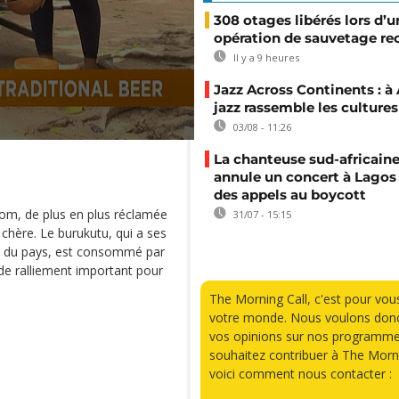
308 otages libérés lors d’u
opération de sauvetage re
Il y a 9 heures
Jazz Across Continents : à 
jazz rassemble les cultures
03/08 - 11:26
La chanteuse sud-africaine
annule un concert à Lagos
des appels au boycott
boom, de plus en plus réclamée
31/07 - 15:15
 chère. Le burukutu, qui a ses
rd du pays, est consommé par
 de ralliement important pour
The Morning Call, c'est pour vou
votre monde. Nous voulons donc
vos opinions sur nos programme
souhaitez contribuer à The Morni
voici comment nous contacter :