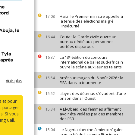
ne
cord
Haïti : le Premier ministre appelle à
17:08
la tenue des élections malgré
l'insécurité
Abuja, le
Ceuta : la Garde civile ouvre un
16:44
bureau dédié aux personnes
portées disparues
 Tyla
La 13ᵉ édition du concours
16:37
 après
international de ballet sud-africain
ouvre la scène aux jeunes talents
Arrêt sur images du 6 août 2026 : la
15:54
Voir plus
FIFA dans la tourmente
Libye : des détenus s'évadent d'une
15:52
prison dans l'Ouest
s et pour
 partager
A El-Obeid, des femmes affirment
15:34
s. Si vous
avoir été violées par des membres
des FSR
ng Call,
Le Nigeria cherche à mieux réguler
15:04
le marché de la crypto [Business