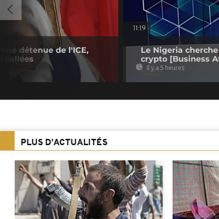
11:19
enne détenue de l'ICE,
Le Nigeria cherche
rpellées
crypto [Business Af
Il y a 5 heures
PLUS D'ACTUALITÉS