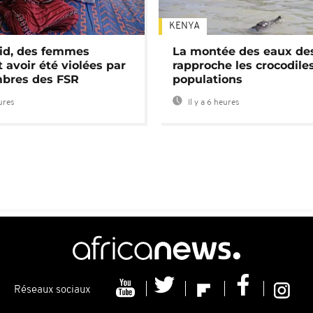
KENYA
id, des femmes
La montée des eaux des
 avoir été violées par
rapproche les crocodile
bres des FSR
populations
eures
Il y a 6 heures
Réseaux sociaux