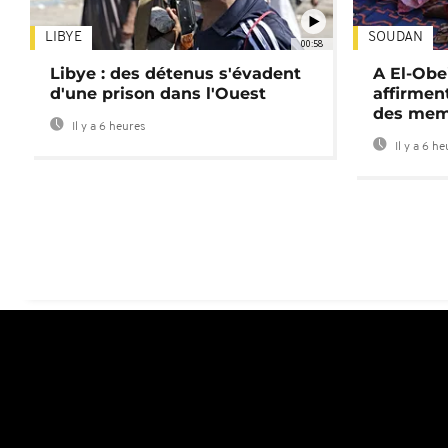
LIBYE
SOUDAN
00:58
Libye : des détenus s'évadent
A El-Obe
d'une prison dans l'Ouest
affirment
des mem
Il y a 6 heures
Il y a 6 h