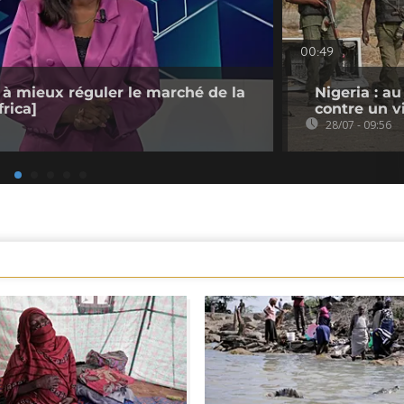
00:49
 à mieux réguler le marché de la
Nigeria : a
rica]
contre un v
28/07 - 09:56