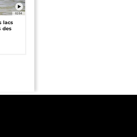
02:04
 lacs
s des