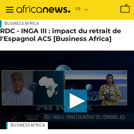
Passer
au
contenu
principal
BUSINESS AFRICA
RDC - INGA III : impact du retrait de
l'Espagnol ACS [Business Africa]
BUSINESS AFRICA