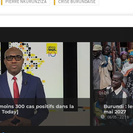
PIERRE NKURUNZIZA
CRISE BURUNDAISE
01:09
moins 300 cas positifs dans la
Burundi : le
 Today]
mai 2027
08/05 - 22:18