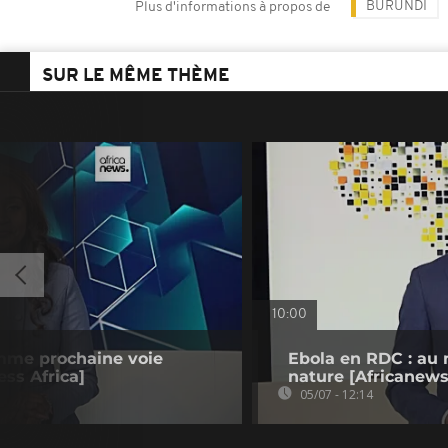
BURUNDI
Plus d'informations à propos de
SUR LE MÊME THÈME
10:00
mme prochaine voie
Ebola en RDC : au 
ss Africa]
nature [Africanews
05/07 - 12:14