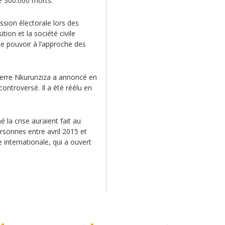
de 300.000 morts.
ssion électorale lors des
ion et la société civile
le pouvoir à l’approche des
Pierre Nkurunziza a annoncé en
ontroversé. Il a été réélu en
 la crise auraient fait au
rsonnes entre avril 2015 et
 internationale, qui a ouvert