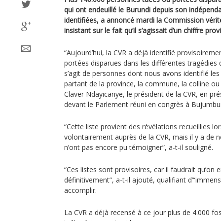
qui ont endeuillé le Burundi depuis son indépend
identifiées, a annoncé mardi la Commission vérité
insistant sur le fait qu’il s’agissait d’un chiffre prov
“Aujourd’hui, la CVR a déjà identifié provisoire
portées disparues dans les différentes tragédies 
s’agit de personnes dont nous avons identifié le
partant de la province, la commune, la colline ou 
Claver Ndayicariye, le président de la CVR, en pr
devant le Parlement réuni en congrès à Bujumbu
“Cette liste provient des révélations recueillies lo
volontairement auprès de la CVR, mais il y a de
n’ont pas encore pu témoigner”, a-t-il souligné.
“Ces listes sont provisoires, car il faudrait qu’on
définitivement”, a-t-il ajouté, qualifiant d’“immen
accomplir.
La CVR a déjà recensé à ce jour plus de 4.000 f