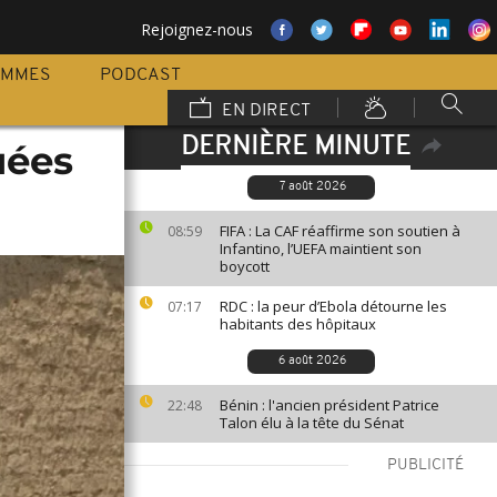
Rejoignez-nous
AMMES
PODCAST
EN DIRECT
DERNIÈRE MINUTE
uées
7 août 2026
FIFA : La CAF réaffirme son soutien à
08:59
Infantino, l’UEFA maintient son
boycott
RDC : la peur d’Ebola détourne les
07:17
habitants des hôpitaux
6 août 2026
Bénin : l'ancien président Patrice
22:48
Talon élu à la tête du Sénat
PUBLICITÉ