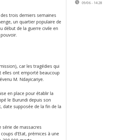
09/06 - 14:28
 des trois derniers semaines
enge, un quartier populaire de
 début de la guerre civile en
 pouvoir.
ssion), car les tragédies qui
et elles ont emporté beaucoup
révenu M. Ndayicariye.
se en place pour établir la
appé le Burundi depuis son
date supposée de la fin de la
e série de massacres
e coups d’Etat, prémices à une