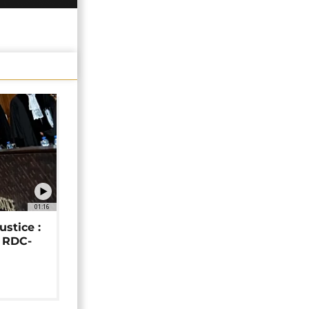
01:16
ustice :
e RDC-