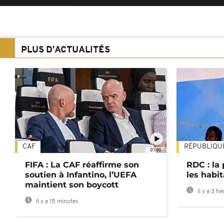
PLUS D'ACTUALITÉS
CAF
RÉPUBLIQU
01:00
FIFA : La CAF réaffirme son
RDC : la
soutien à Infantino, l’UEFA
les habi
maintient son boycott
Il y a 3 h
Il y a 15 minutes