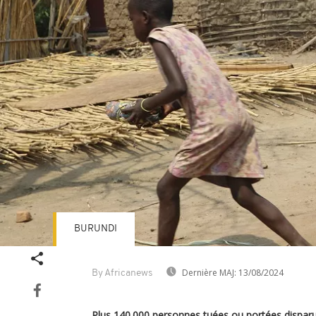
BURUNDI
Dernière MAJ:
13/08/2024
By Africanews
Plus 140.000 personnes tuées ou portées disparue