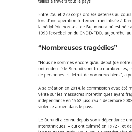
tailles à travers tout le pays.
Entre 250 et 270 corps ont été déterrés au cours
lors d’une opération fortement médiatisée à Kam
la périphérie nord-est de Bujumbura où est née au
1993 l’ex-rébellion du CNDD-FDD, aujourd’hui au
“Nombreuses tragédies”
“Nous ne sommes encore qu’au début (de notre mi
ont endeuillé le Burundi sont trop nombreuses, 
de personnes et détruit de nombreux biens”, a p
A sa création en 2014, la commission avait été mi
vérité sur les massacres interethniques ayant fr
indépendance en 1962 jusqu’au 4 décembre 2008, 
violence armée dans le pays.
Le Burundi a connu depuis son indépendance un
interethniques, – qui ont culminé en 1972 -, et d