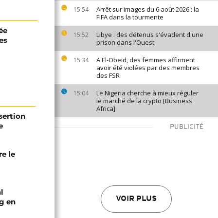
Arrêt sur images du 6 août 2026 : la
15:54
FIFA dans la tourmente
ée
Libye : des détenus s'évadent d'une
15:52
es
prison dans l'Ouest
A El-Obeid, des femmes affirment
15:34
avoir été violées par des membres
des FSR
Le Nigeria cherche à mieux réguler
15:04
le marché de la crypto [Business
Africa]
sertion
e
PUBLICITÉ
e le
l
VOIR PLUS
g en