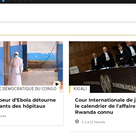
E DÉMOCRATIQUE DU CONGO
KIGALI
01:34
 peur d’Ebola détourne
Cour Internationale de j
tants des hôpitaux
le calendrier de l'affair
Rwanda connu
eures
Il y a 12 heures