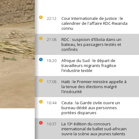
Cour Internationale de justice : le
22:12
calendrier de l'affaire RDC-Rwanda
connu
RDC : suspicion d'Ebola dans un
21:08
bateau, les passagers testés et
confinés
Afrique du Sud : le départ de
18:20
travailleurs migrants fragilise
l'industrie textile
Haïti : le Premier ministre appelle à
17:08
la tenue des élections malgré
l'insécurité
Ceuta : la Garde civile ouvre un
16:44
bureau dédié aux personnes
portées disparues
La 13ᵉ édition du concours
16:37
international de ballet sud-africain
ouvre la scène aux jeunes talents