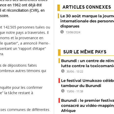
ance en 1962 ont déjà été
ARTICLES CONNEXES
 et réconciliation (CVR), en
isoire.
Le 30 août marque la journ
internationale des personn
disparues
ment 142.505 personnes tuées ou
que notre pays a traversées. Il
13/08/2024
s noms et la provenance en
le quartier”, a annoncé Pierre-
ésentant un “rapport d’étape”
SUR LE MÊME PAYS
ra.
Burundi : un centre de réin
rs de dépositions faites
lutte contre la toxicomani
 nombreux autres témoins qui
30/06 - 13:22
Le festival Umukozo célèbr
tambour du Burundi
 enquête pour les confirmer
15/06 - 11:59
se” la tâche restant à
Burundi : le premier festiva
consacré au vidéo-mappin
osses communes de différentes
Afrique