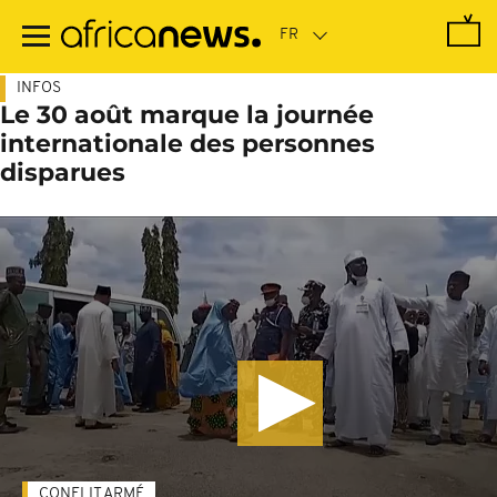
Passer
au
contenu
principal
INFOS
Le 30 août marque la journée
internationale des personnes
disparues
CONFLIT ARMÉ