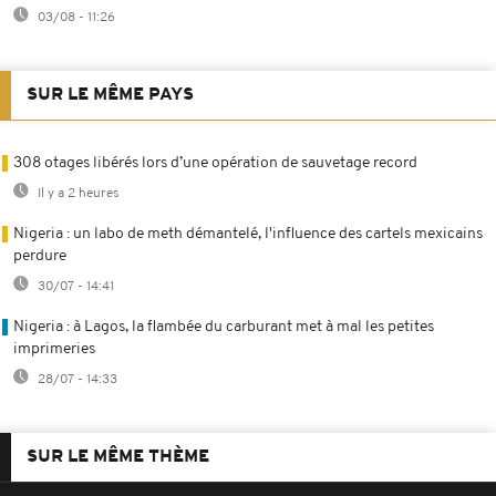
03/08 - 11:26
SUR LE MÊME PAYS
308 otages libérés lors d’une opération de sauvetage record
Il y a 2 heures
Nigeria : un labo de meth démantelé, l'influence des cartels mexicains
perdure
30/07 - 14:41
Nigeria : à Lagos, la flambée du carburant met à mal les petites
imprimeries
28/07 - 14:33
SUR LE MÊME THÈME