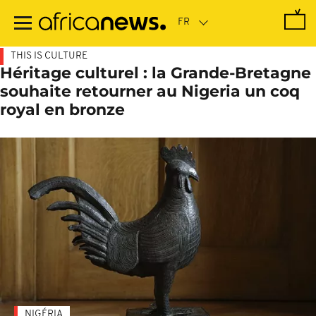
Passer
au
contenu
principal
THIS IS CULTURE
Héritage culturel : la Grande-Bretagne
souhaite retourner au Nigeria un coq
royal en bronze
NIGÉRIA