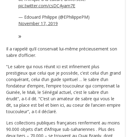
pic.twitter.com/csDC4yam7E
— Edouard Philippe (@EPhilippePM)
November 17, 2019
Il a rappelé qu’il conservait lui-même précieusement son
sabre d’officier.
“Le sabre qui nous réunit ici est infinement plus
prestigieux que celui que je possède, c’est celui d’un grand
conquérant, celui d’un guide spirituel … le sabre d’un
fondateur d’empire, l’empire toucouleur qui comprenait la
Guinée, le Mali, le Sénégal actuel, c’est le sabre d’un
érudit”, a-t-il dit. “C’est un amateur de sabre qui vous le
dit, sa place est bel et bien ici, au coeur de l’ancien empire
toucouleur”, a-t-il déclaré.
Les collections publiques françaises renferment au moins
90.000 objets d’art d’Afrique sub-sahariennes . Plus des
deux tiers – 70.000 – se trouvent au Quai Branly, dont