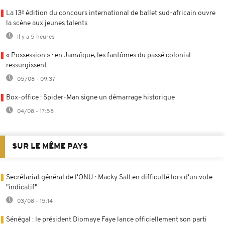
La 13ᵉ édition du concours international de ballet sud-africain ouvre
la scène aux jeunes talents
Il y a 5 heures
« Possession » : en Jamaïque, les fantômes du passé colonial
ressurgissent
05/08 - 09:37
Box-office : Spider-Man signe un démarrage historique
04/08 - 17:58
SUR LE MÊME PAYS
Secrétariat général de l'ONU : Macky Sall en difficulté lors d'un vote
"indicatif"
03/08 - 15:14
Sénégal : le président Diomaye Faye lance officiellement son parti