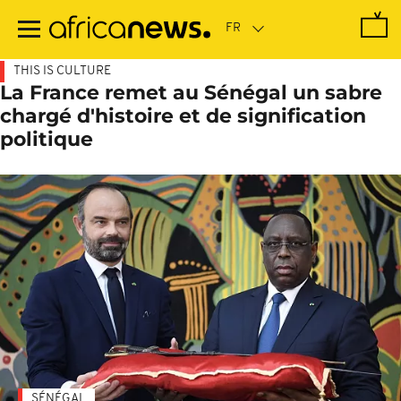
Passer
au
contenu
principal
THIS IS CULTURE
La France remet au Sénégal un sabre
chargé d'histoire et de signification
politique
SÉNÉGAL