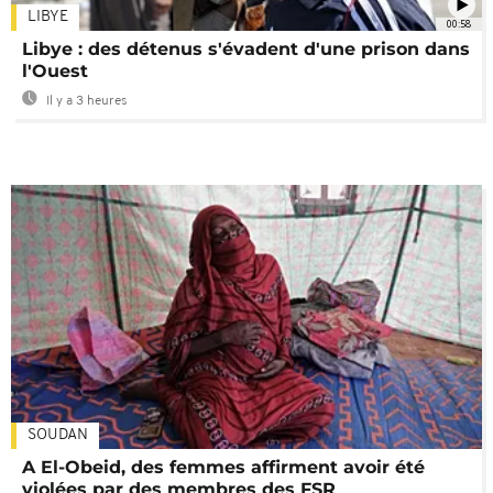
LIBYE
00:58
Libye : des détenus s'évadent d'une prison dans
l'Ouest
Il y a 3 heures
SOUDAN
A El-Obeid, des femmes affirment avoir été
violées par des membres des FSR