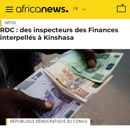
Passer
au
contenu
principal
INFOS
RDC : des inspecteurs des Finances
interpellés à Kinshasa
RÉPUBLIQUE DÉMOCRATIQUE DU CONGO