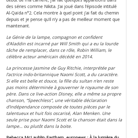
des séries comme Nikita. J’ai joué dans l’épisode intitulé
Al-Qaïda n°2. Cela montre à quel point j’ai fait du chemin
depuis et je pense qu’il n’y a pas de meilleur moment que
maintenant.
Le Génie de la lampe, compagnon et confident
d’Aladdin est incarné par Will Smith qui a eu la lourde
tâche de remplacer, dans ce rôle, Robin William, le
célèbre acteur américain décédé en 2014.
La princesse Jasmine de Guy Ritchie, interprétée par
l’actrice indo-britannique Naomi Scott, a du caractère.
Si elle est belle et douce, la fille du sultan n’en reste
pas moins déterminée à gouverner le royaume de son
père. Dans ce live-action Disney, elle a même sa propre
chanson, “Speechless”, une véritable déclaration
d’indépendance composée de toutes pièces par le
talentueux et huit fois oscarisé, Alan Menken. Une
seule prise pour Naomi Scott et la chanson était dans la
lampe… ou plutôt dans la boite.
Rebecca McLauhlin-Eastham, euronews : À la lumière du