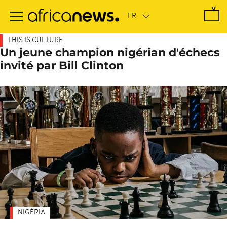
Passer
au
contenu
principal
THIS IS CULTURE
Un jeune champion nigérian d'échecs
invité par Bill Clinton
NIGÉRIA