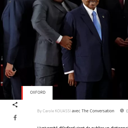
OXFORD
avec The Conversation
D
By Carole KOUASSI