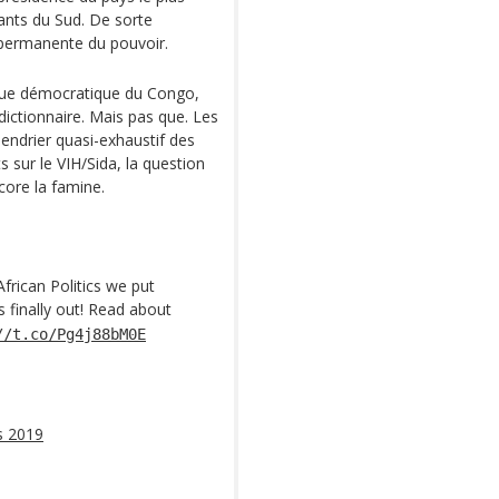
tants du Sud. De sorte
permanente du pouvoir.
que démocratique du Congo,
dictionnaire. Mais pas que. Les
lendrier quasi-exhaustif des
 sur le VIH/Sida, la question
core la famine.
frican Politics we put
s finally out! Read about
//t.co/Pg4j88bM0E
s 2019