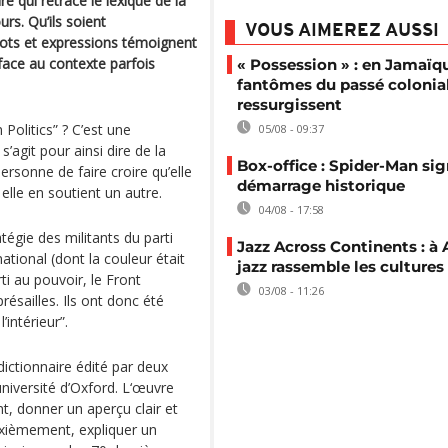
re qui retrace le lexique de la
urs. Qu’ils soient
VOUS AIMEREZ AUSSI
 mots et expressions témoignent
s face au contexte parfois
« Possession » : en Jamaïqu
fantômes du passé colonia
ressurgissent
Politics” ? C’est une
05/08 - 09:37
’agit pour ainsi dire de la
Box-office : Spider-Man si
ersonne de faire croire qu’elle
démarrage historique
 elle en soutient un autre.
04/08 - 17:58
tégie des militants du parti
Jazz Across Continents : à 
ational (dont la couleur était
jazz rassemble les cultures
rti au pouvoir, le Front
03/08 - 11:26
présailles. Ils ont donc été
’intérieur”.
ictionnaire édité par deux
niversité d’Oxford. L‘œuvre
t, donner un aperçu clair et
euxièmement, expliquer un