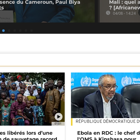
bsence du Cameroun, Paul Biya
Mali : quel
ts
? [Africane
04/08 - 14:24
RÉPUBLIQUE DÉMOCRATIQUE 
01:01
es libérés lors d’une
Ebola en RDC : le chef 
n de sauvetage record
l'OMS à Kinshasa pour