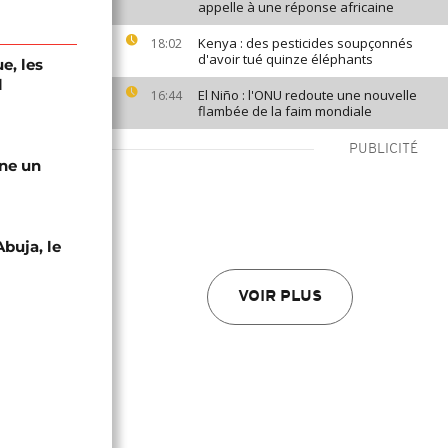
appelle à une réponse africaine
Kenya : des pesticides soupçonnés
18:02
d'avoir tué quinze éléphants
e, les
l
El Niño : l'ONU redoute une nouvelle
16:44
flambée de la faim mondiale
PUBLICITÉ
gne un
Abuja, le
VOIR PLUS