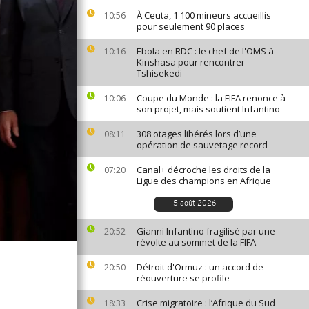
À Ceuta, 1 100 mineurs accueillis
10:56
pour seulement 90 places
Ebola en RDC : le chef de l'OMS à
10:16
Kinshasa pour rencontrer
Tshisekedi
Coupe du Monde : la FIFA renonce à
10:06
son projet, mais soutient Infantino
308 otages libérés lors d’une
08:11
opération de sauvetage record
Canal+ décroche les droits de la
07:20
Ligue des champions en Afrique
5 août 2026
Gianni Infantino fragilisé par une
20:52
révolte au sommet de la FIFA
Détroit d'Ormuz : un accord de
20:50
réouverture se profile
Crise migratoire : l’Afrique du Sud
18:33