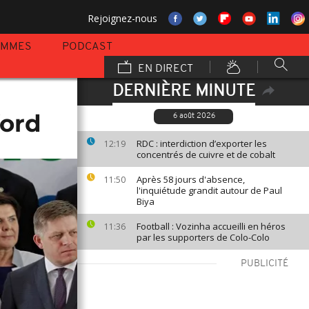
Rejoignez-nous
AMMES
PODCAST
EN DIRECT
DERNIÈRE MINUTE
ford
6 août 2026
RDC : interdiction d’exporter les
12:19
concentrés de cuivre et de cobalt
Après 58 jours d'absence,
11:50
l'inquiétude grandit autour de Paul
Biya
Football : Vozinha accueilli en héros
11:36
par les supporters de Colo-Colo
PUBLICITÉ