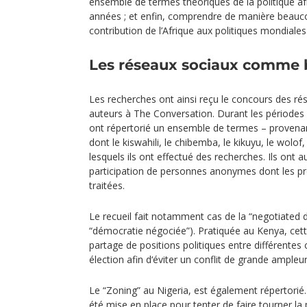
ensemble de termes théoriques de la politique afr
années ; et enfin, comprendre de manière beaucou
contribution de l’Afrique aux politiques mondiale
Les réseaux sociaux comme 
Les recherches ont ainsi reçu le concours des rés
auteurs à The Conversation. Durant les périodes é
ont répertorié un ensemble de termes – provenan
dont le kiswahili, le chibemba, le kikuyu, le wolof, 
lesquels ils ont effectué des recherches. Ils ont 
participation de personnes anonymes dont les pro
traitées.
Le recueil fait notamment cas de la “negotiated 
“démocratie négociée”). Pratiquée au Kenya, cet
partage de positions politiques entre différent
élection afin d‘éviter un conflit de grande ampleur
Le “Zoning” au Nigeria, est également répertorié. 
été mise en place pour tenter de faire tourner la