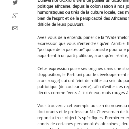
L’université d’Oxford vient de publier un dictionnai
politique africaine, depuis la colonisation à nos jo
humoristiques ou tirés de la culture locale, ces
bien de l’esprit et de la perspicacité des Africain
difficile de leurs pouvoirs.
Avez-vous déjà entendu parler de la “Watermelon 
expression que vous n’entendrez qu’en Zambie. Il s
“politique de la pastèque” qui consiste pour une p
appartient à un parti politique, alors qu’en réalité,
Cette expression puise ses origines dans une stra
d’opposition, le Parti uni pour le développement n
alors rouge) qui ont feint de militer au sein du pa
patriotique (de couleur verte), afin d‘éviter des re
décrits comme “verts à l’extérieur, mais rouges à l
Vous trouverez cet exemple au sein du nouveau d
doctorants et le professeur Nic Cheeseman de l’u
répond à trois objectifs spécifiques. Premièremen
concis de certaines personnalités africaines ; d