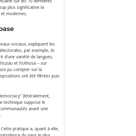
icaine sur les 70 dernières
p plus significative la
s et modernes.
base
eaux sociaux, expliquent les
lectorales, par exemple, ils
t d’une variété de langues,
l’iszulu et l’isXhosa – sur
aussi pu compter sur la
positions ont été filtrées puis
democracy” (littéralement,
te technique suppose le
es communautés avant une
.
Cette pratique a, quant à elle,
 présidence du pays le plus