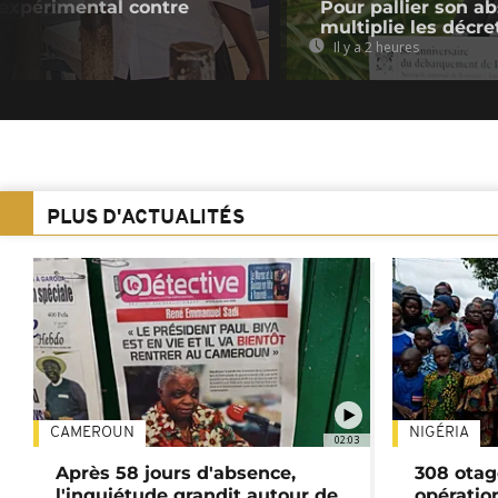
 expérimental contre
Pour pallier son a
multiplie les décre
Il y a 2 heures
PLUS D'ACTUALITÉS
CAMEROUN
NIGÉRIA
02:03
Après 58 jours d'absence,
308 otag
l'inquiétude grandit autour de
opératio