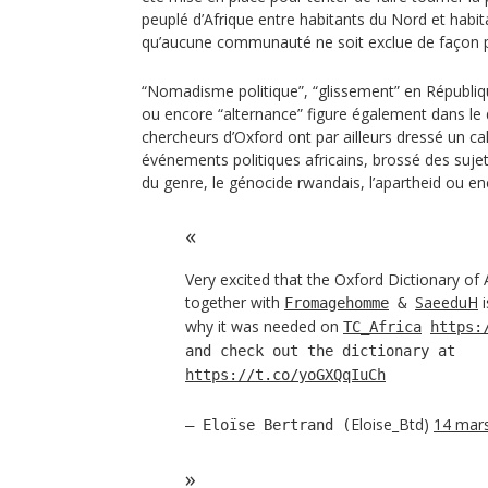
peuplé d’Afrique entre habitants du Nord et habi
qu’aucune communauté ne soit exclue de façon 
“Nomadisme politique”, “glissement” en Républi
ou encore “alternance” figure également dans le 
chercheurs d’Oxford ont par ailleurs dressé un ca
événements politiques africains, brossé des sujets
du genre, le génocide rwandais, l’apartheid ou en
Very excited that the Oxford Dictionary of A
together with
SaeeduH
i
Fromagehomme
&
why it was needed on
TC_Africa
https:
and check out the dictionary at
https://t.co/yoGXQqIuCh
Eloise_Btd)
14 mar
— Eloïse Bertrand (