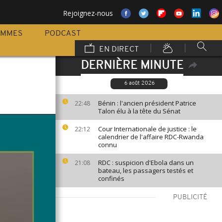
Rejoignez-nous
AMMES
PODCAST
EN DIRECT
DERNIÈRE MINUTE
6 août 2026
Bénin : l'ancien président Patrice
22:48
Talon élu à la tête du Sénat
Cour Internationale de justice : le
22:12
calendrier de l'affaire RDC-Rwanda
connu
RDC : suspicion d'Ebola dans un
21:08
bateau, les passagers testés et
confinés
PUBLICITÉ