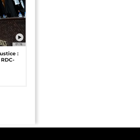
01:16
ustice :
e RDC-