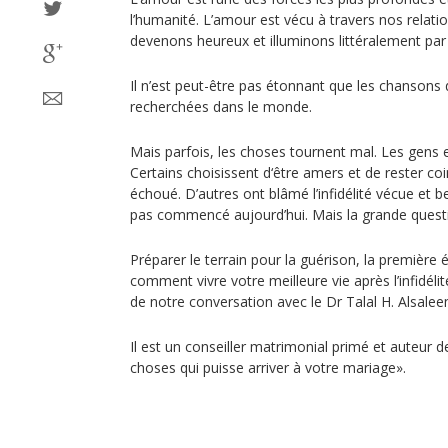
l’humanité. L’amour est vécu à travers nos relati
devenons heureux et illuminons littéralement par 
Il n’est peut-être pas étonnant que les chansons 
recherchées dans le monde.
Mais parfois, les choses tournent mal. Les gens e
Certains choisissent d‘être amers et de rester co
échoué. D’autres ont blâmé l’infidélité vécue et 
pas commencé aujourd’hui. Mais la grande question
Préparer le terrain pour la guérison, la première 
comment vivre votre meilleure vie après l’infidél
de notre conversation avec le Dr Talal H. Alsalee
Il est un conseiller matrimonial primé et auteur de «
choses qui puisse arriver à votre mariage».