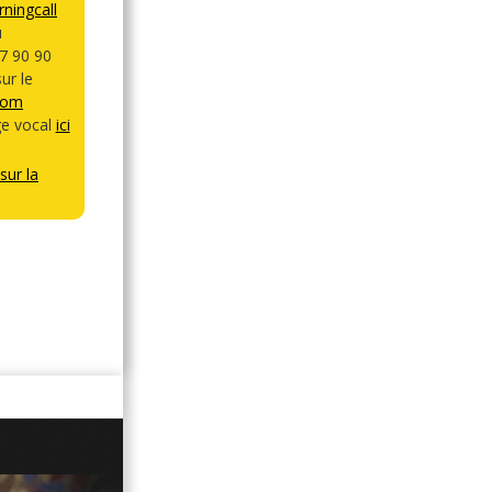
ningcall
u
7 90 90
ur le
com
e vocal
ici
sur la