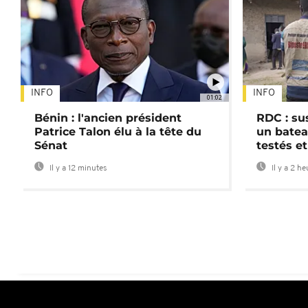
INFO
INFO
01:02
Bénin : l'ancien président
RDC : su
Patrice Talon élu à la tête du
un batea
Sénat
testés et
Il y a 12 minutes
Il y a 2 h