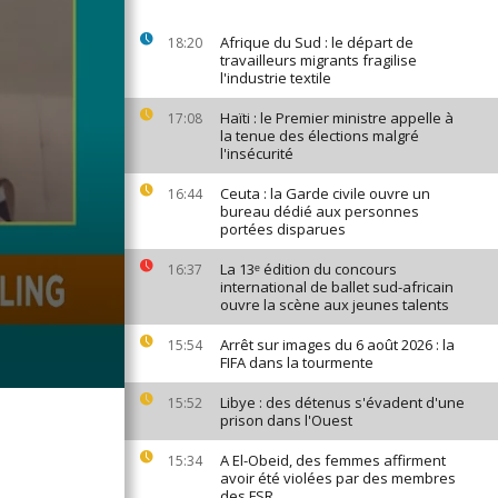
Afrique du Sud : le départ de
18:20
travailleurs migrants fragilise
l'industrie textile
Haïti : le Premier ministre appelle à
17:08
la tenue des élections malgré
l'insécurité
Ceuta : la Garde civile ouvre un
16:44
bureau dédié aux personnes
portées disparues
La 13ᵉ édition du concours
16:37
international de ballet sud-africain
ouvre la scène aux jeunes talents
Arrêt sur images du 6 août 2026 : la
15:54
FIFA dans la tourmente
Libye : des détenus s'évadent d'une
15:52
prison dans l'Ouest
A El-Obeid, des femmes affirment
15:34
avoir été violées par des membres
des FSR