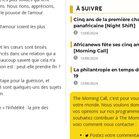
ons. Nous rions, apprécions,
À SUIVRE
le pouvoir de l’amour.
Cinq ans de la première ch
panafricaine [Night Shift]
d’amour soient les plus
13/08/2024
Africanews fête ses cinq a
t les cœurs sont brisés.
[Morning Call]
incés dans une relation qui a
13/08/2024
beaucoup savent que cela n’a
 est : peut-elle prendre fin ?
La philantropie en temps d
19
étape pour la guérison, et
13/08/2024
ité sont quelques-uns des sujets
m.
The Morning Call, c'est pour vou
votre monde. Nous voulons donc
 l’Infidélité : la pire des
vos opinions sur nos programme
souhaitez contribuer à The Morni
voici comment nous contacter :
Postez votre commentai