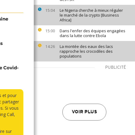
Le Nigeria cherche à mieux réguler
15:04
le marché de la crypto [Business
aîne
Africa]
Dans l'enfer des équipes engagées
15:00
dans la lutte contre Ebola
ns
La montée des eaux des lacs
14:26
rapproche les crocodiles des
populations
e Covid-
PUBLICITÉ
s et pour
 partager
s. Si vous
VOIR PLUS
ng Call,
re sur