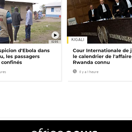
KIGALI
02:05
spicion d'Ebola dans
Cour Internationale de j
u, les passagers
le calendrier de l'affair
 confinés
Rwanda connu
eures
Il y a 1 heure