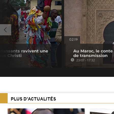
02:19
 dansants ravivent une
Au Maroc, le conte
pus Christi
de transmission
23/07 - 17:32
PLUS D'ACTUALITÉS