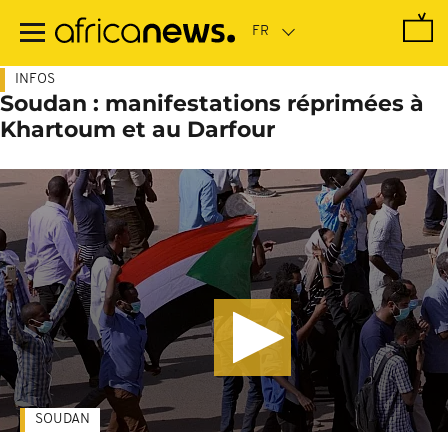
Passer
au
contenu
principal
INFOS
Soudan : manifestations réprimées à
Khartoum et au Darfour
SOUDAN