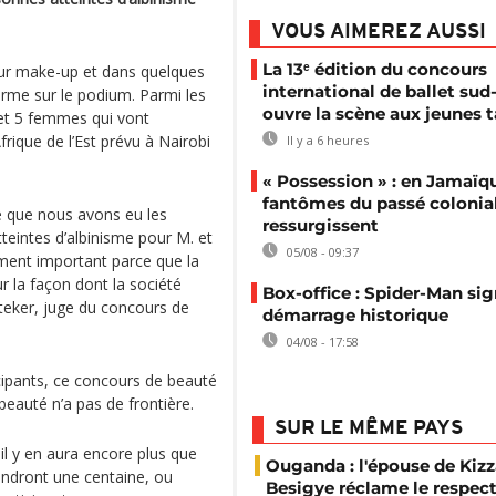
VOUS AIMEREZ AUSSI
La 13ᵉ édition du concours
eur make-up et dans quelques
international de ballet sud-
arme sur le podium. Parmi les
ouvre la scène aux jeunes t
 et 5 femmes qui vont
rique de l’Est prévu à Nairobi
Il y a 6 heures
« Possession » : en Jamaïqu
fantômes du passé colonia
e que nous avons eu les
ressurgissent
eintes d’albinisme pour M. et
05/08 - 09:37
mement important parce que la
r la façon dont la société
Box-office : Spider-Man si
teker, juge du concours de
démarrage historique
04/08 - 17:58
icipants, ce concours de beauté
beauté n’a pas de frontière.
SUR LE MÊME PAYS
il y en aura encore plus que
Ouganda : l'épouse de Kizz
teindront une centaine, ou
Besigye réclame le respect