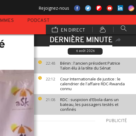
Rejoignez-nous
AMMES
PODCAST
EN DIRECT
DERNIÈRE MINUTE
é
6 août 2026
Bénin : l'ancien président Patrice
22:48
Talon élu à la tête du Sénat
Cour Internationale de justice : le
22:12
calendrier de l'affaire RDC-Rwanda
connu
RDC : suspicion d'Ebola dans un
21:08
bateau, les passagers testés et
confinés
PUBLICITÉ