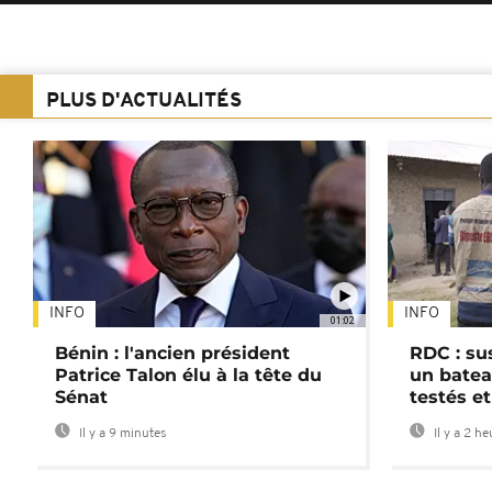
PLUS D'ACTUALITÉS
INFO
INFO
01:02
Bénin : l'ancien président
RDC : su
Patrice Talon élu à la tête du
un batea
Sénat
testés et
Il y a 9 minutes
Il y a 2 h