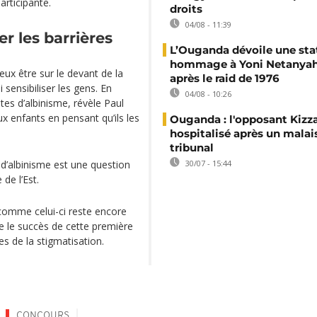
rticipante.
droits
04/08 - 11:39
r les barrières
L’Ouganda dévoile une sta
hommage à Yoni Netanyah
veux être sur le devant de la
après le raid de 1976
 sensibiliser les gens. En
04/08 - 10:26
es d’albinisme, révèle Paul
ux enfants en pensant qu’ils les
Ouganda : l'opposant Kizz
hospitalisé après un malai
tribunal
 d’albinisme est une question
30/07 - 15:44
de l’Est.
 comme celui-ci reste encore
e le succès de cette première
es de la stigmatisation.
CONCOURS