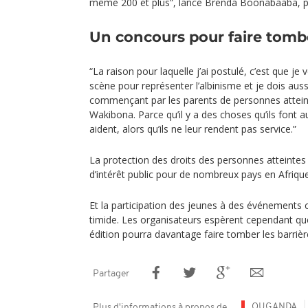
même 200 et plus”, lance Brenda Boonabaaba, pa
Un concours pour faire tombe
“La raison pour laquelle j’ai postulé, c’est que je 
scène pour représenter l’albinisme et je dois aussi
commençant par les parents de personnes atteint
Wakibona. Parce qu’il y a des choses qu’ils font a
aident, alors qu’ils ne leur rendent pas service.”
La protection des droits des personnes atteintes
d’intérêt public pour de nombreux pays en Afrique 
Et la participation des jeunes à des événements
timide. Les organisateurs espèrent cependant qu
édition pourra davantage faire tomber les barrièr
Partager
OUGANDA
Plus d'informations à propos de