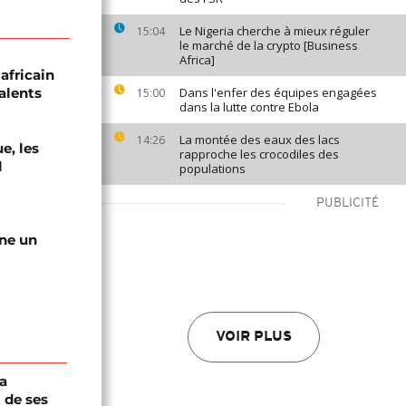
Le Nigeria cherche à mieux réguler
15:04
le marché de la crypto [Business
Africa]
africain
alents
Dans l'enfer des équipes engagées
15:00
dans la lutte contre Ebola
La montée des eaux des lacs
14:26
e, les
rapproche les crocodiles des
l
populations
PUBLICITÉ
gne un
VOIR PLUS
a
 de ses