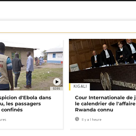
KIGALI
02:05
spicion d'Ebola dans
Cour Internationale de j
u, les passagers
le calendrier de l'affair
 confinés
Rwanda connu
eures
Il y a 1 heure