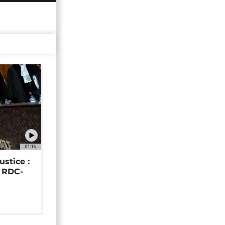
01:16
ustice :
e RDC-