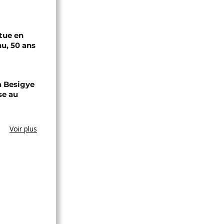
tue en
u, 50 ans
a Besigye
se au
Voir plus