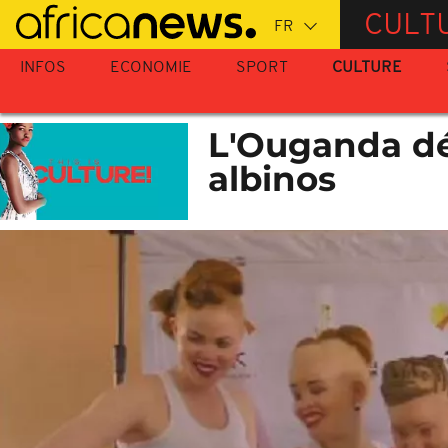
Passer
CULT
au
contenu
INFOS
ECONOMIE
SPORT
CULTURE
principal
L'Ouganda dé
albinos