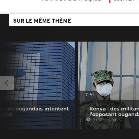
SUR LE MÊME THÈME
01:51
lteurs ougandais intentent
Kenya : des militan
rgies
l’opposant ougand
31/07 - 13:00