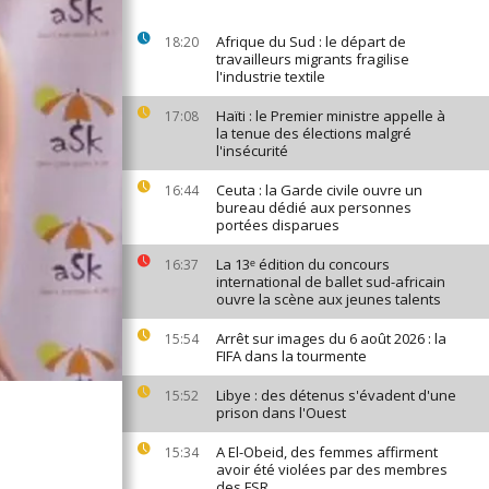
Afrique du Sud : le départ de
18:20
travailleurs migrants fragilise
l'industrie textile
Haïti : le Premier ministre appelle à
17:08
la tenue des élections malgré
l'insécurité
Ceuta : la Garde civile ouvre un
16:44
bureau dédié aux personnes
portées disparues
La 13ᵉ édition du concours
16:37
international de ballet sud-africain
ouvre la scène aux jeunes talents
Arrêt sur images du 6 août 2026 : la
15:54
FIFA dans la tourmente
Libye : des détenus s'évadent d'une
15:52
prison dans l'Ouest
A El-Obeid, des femmes affirment
15:34
avoir été violées par des membres
des FSR