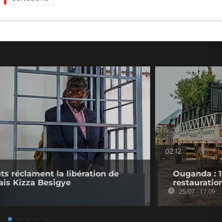
02:12
ts réclament la libération de
Ouganda : 1
ais Kizza Besigye
restauratio
25/07 - 17:09