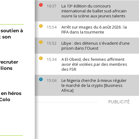
La 13ᵉ édition du concours
16:37
international de ballet sud-africain
ouvre la scène aux jeunes talents
Arrêt sur images du 6 août 2026 : la
15:54
 soutien à
FIFA dans la tourmente
t son
Libye : des détenus s'évadent d'une
15:52
prison dans l'Ouest
A El-Obeid, des femmes affirment
15:34
recruter
avoir été violées par des membres
lions
des FSR
Le Nigeria cherche à mieux réguler
15:04
le marché de la crypto [Business
Africa]
i en héros
-Colo
PUBLICITÉ