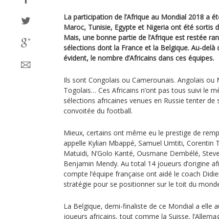
La participation de l’Afrique au Mondial 2018 a é
Maroc, Tunisie, Egypte et Nigeria ont été sortis d
Mais, une bonne partie de l’Afrique est restée ran
sélections dont la France et la Belgique. Au-delà 
évident, le nombre d’Africains dans ces équipes.
Ils sont Congolais ou Camerounais. Angolais ou
Togolais… Ces Africains n’ont pas tous suivi le m
sélections africaines venues en Russie tenter de 
convoitée du football.
Mieux, certains ont même eu le prestige de rempo
appelle Kylian Mbappé, Samuel Umtiti, Corentin T
Matuidi, N’Golo Kanté, Ousmane Dembélé, Stev
Benjamin Mendy. Au total 14 joueurs d’origine af
compte l‘équipe française ont aidé le coach Did
stratégie pour se positionner sur le toit du mond
La Belgique, demi-finaliste de ce Mondial a elle a
joueurs africains, tout comme la Suisse, l’Allemag