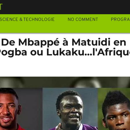
T
SCIENCE & TECHNOLOGIE
NO COMMENT
PROGR
] De Mbappé à Matuidi en
ogba ou Lukaku...l'Afrique