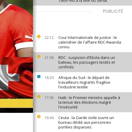
Talon élu à la tête du Sénat
PUBLICITÉ
Cour Internationale de justice : le
22:12
calendrier de l'affaire RDC-Rwanda
connu
RDC : suspicion d'Ebola dans un
21:08
bateau, les passagers testés et
confinés
Afrique du Sud : le départ de
18:20
travailleurs migrants fragilise
l'industrie textile
Haïti : le Premier ministre appelle à
17:08
la tenue des élections malgré
l'insécurité
Ceuta : la Garde civile ouvre un
16:44
bureau dédié aux personnes
portées disparues