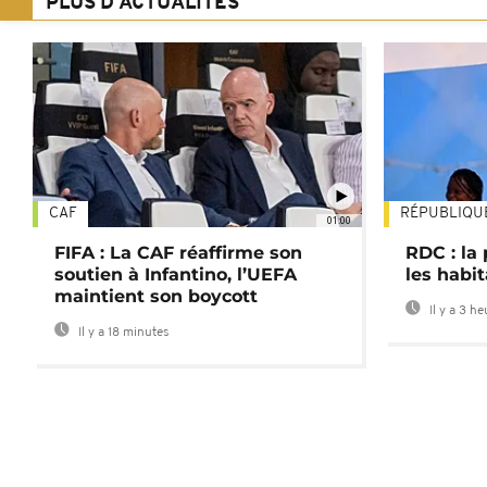
PLUS D'ACTUALITÉS
CAF
RÉPUBLIQU
01:00
FIFA : La CAF réaffirme son
RDC : la
soutien à Infantino, l’UEFA
les habi
maintient son boycott
Il y a 3 h
Il y a 18 minutes