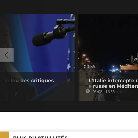
00:59
s le feu des critiques
L'Italie intercepte 
» russe en Méditer
03/08 - 16:35