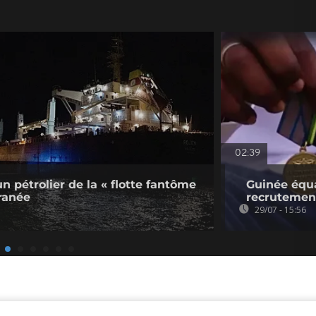
02:39
un pétrolier de la « flotte fantôme
Guinée équa
ranée
recrutement
29/07 - 15:56