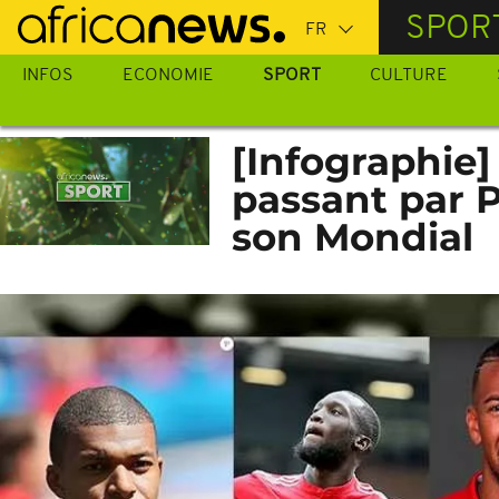
Passer
SPOR
au
contenu
INFOS
ECONOMIE
SPORT
CULTURE
principal
[Infographie
passant par P
son Mondial