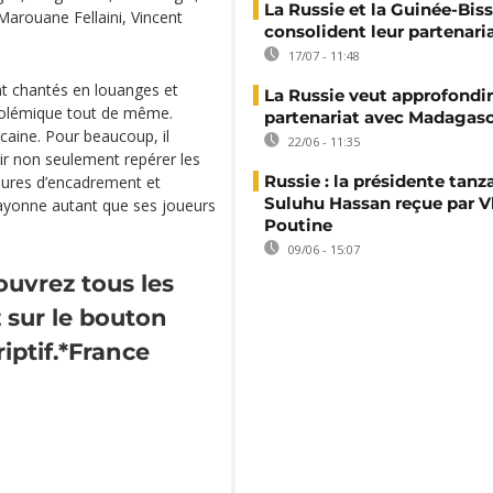
La Russie et la Guinée-Bis
arouane Fellaini, Vincent
consolident leur partenari
17/07 - 11:48
nt chantés en louanges et
La Russie veut approfondir
 polémique tout de même.
partenariat avec Madagas
icaine. Pour beaucoup, il
22/06 - 11:35
oir non seulement repérer les
Russie : la présidente tan
sures d’encadrement et
Suluhu Hassan reçue par V
rayonne autant que ses joueurs
Poutine
09/06 - 15:07
ouvrez tous les
 sur le bouton
iptif.*France