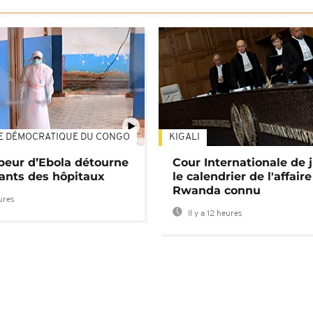
E DÉMOCRATIQUE DU CONGO
KIGALI
01:34
 peur d’Ebola détourne
Cour Internationale de j
tants des hôpitaux
le calendrier de l'affair
Rwanda connu
eures
Il y a 12 heures