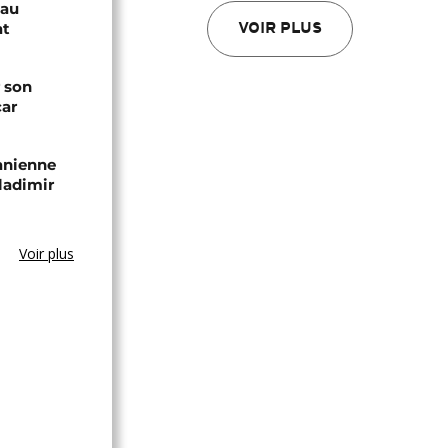
sau
at
VOIR PLUS
 son
car
zanienne
ladimir
Voir plus