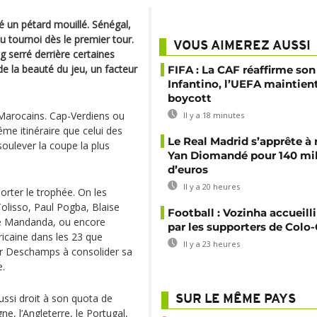
té un pétard mouillé. Sénégal,
u tournoi dès le premier tour.
VOUS AIMEREZ AUSSI
g serré derrière certaines
de la beauté du jeu, un facteur
FIFA : La CAF réaffirme son
Infantino, l’UEFA maintien
boycott
 Marocains. Cap-Verdiens ou
Il y a 18 minutes
ême itinéraire que celui des
Le Real Madrid s’apprête à 
soulever la coupe la plus
Yan Diomandé pour 140 mil
d’euros
Il y a 20 heures
rter le trophée. On les
olisso, Paul Pogba, Blaise
Football : Vozinha accueill
e Mandanda, ou encore
par les supporters de Colo
ricaine dans les 23 que
Il y a 23 heures
ier Deschamps à consolider sa
e.
ussi droit à son quota de
SUR LE MÊME PAYS
ne, l’Angleterre, le Portugal,