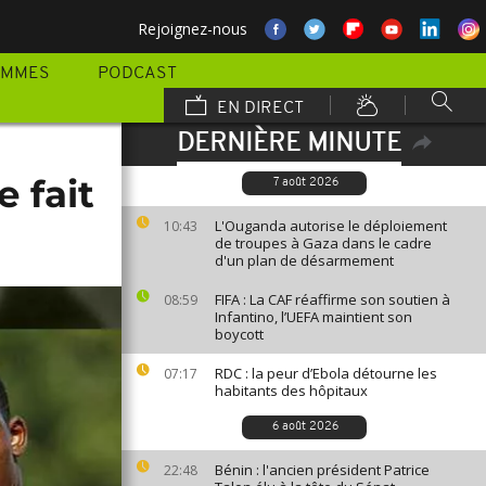
Rejoignez-nous
AMMES
PODCAST
EN DIRECT
DERNIÈRE MINUTE
 fait
7 août 2026
L'Ouganda autorise le déploiement
10:43
de troupes à Gaza dans le cadre
d'un plan de désarmement
FIFA : La CAF réaffirme son soutien à
08:59
Infantino, l’UEFA maintient son
boycott
RDC : la peur d’Ebola détourne les
07:17
habitants des hôpitaux
6 août 2026
Bénin : l'ancien président Patrice
22:48