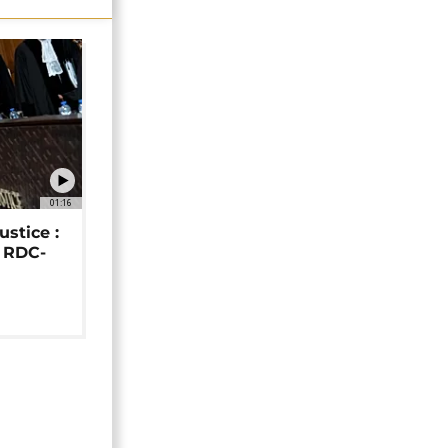
01:16
ustice :
e RDC-